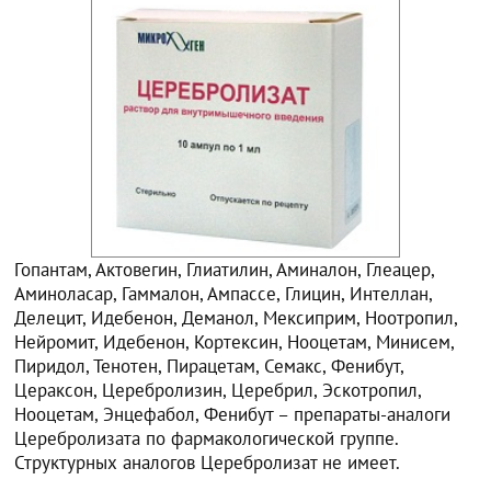
Гопантам, Актовегин, Глиатилин, Аминалон, Глеацер,
Аминоласар, Гаммалон, Ампассе, Глицин, Интеллан,
Делецит, Идебенон, Деманол, Мексиприм, Ноотропил,
Нейромит, Идебенон, Кортексин, Нооцетам, Минисем,
Пиридол, Тенотен, Пирацетам, Семакс, Фенибут,
Цераксон, Церебролизин, Церебрил, Эскотропил,
Нооцетам, Энцефабол, Фенибут – препараты-аналоги
Церебролизата по фармакологической группе.
Структурных аналогов Церебролизат не имеет.