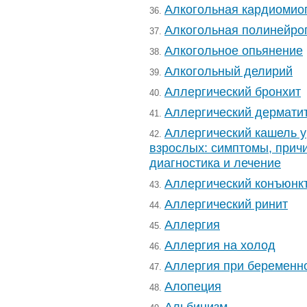
Алкогольная кардиомио
36.
Алкогольная полинейро
37.
Алкогольное опьянение
38.
Алкогольный делирий
39.
Аллергический бронхит
40.
Аллергический дермати
41.
Аллергический кашель у
42.
взрослых: симптомы, прич
диагностика и лечение
Аллергический конъюнк
43.
Аллергический ринит
44.
Аллергия
45.
Аллергия на холод
46.
Аллергия при беременн
47.
Алопеция
48.
Альбинизм