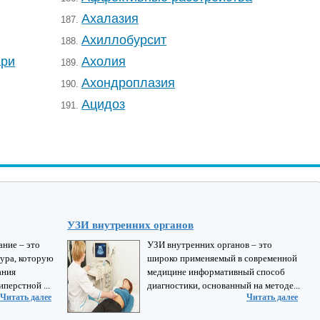
Ахалазия
187.
Ахиллобурсит
188.
ари
Ахолия
189.
Ахондроплазия
190.
Ацидоз
191.
УЗИ внутренних органов
ние – это
УЗИ внутренних органов – это
ура, которую
широко применяемый в современной
ания
медицине информативный способ
перстной ...
диагностики, основанный на методе...
Читать далее
Читать далее