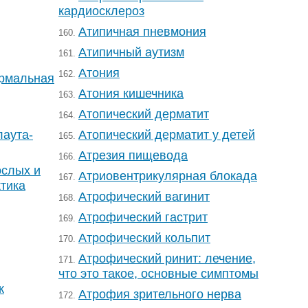
кардиосклероз
Атипичная пневмония
160.
Атипичный аутизм
161.
Атония
162.
ермальная
Атония кишечника
163.
Атопический дерматит
164.
лаута-
Атопический дерматит у детей
165.
Атрезия пищевода
166.
ослых и
Атриовентрикулярная блокада
167.
ктика
Атрофический вагинит
168.
Атрофический гастрит
169.
Атрофический кольпит
170.
Атрофический ринит: лечение,
171.
что это такое, основные симптомы
к
Атрофия зрительного нерва
172.