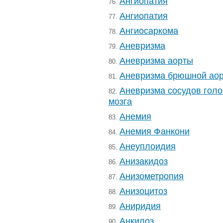
Ангиопатия
76.
Ангиопатия
77.
Ангиосаркома
78.
Аневризма
79.
Аневризма аорты
80.
Аневризма брюшной ао
81.
Аневризма сосудов голо
82.
мозга
Анемия
83.
Анемия Фанкони
84.
Анеуплоидия
85.
Анизакидоз
86.
Анизометропия
87.
Анизоцитоз
88.
Аниридия
89.
Анкилоз
90.