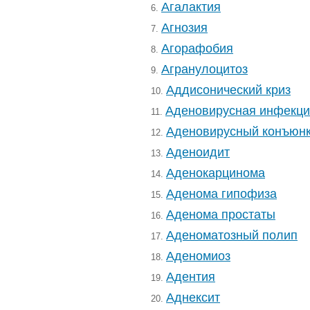
Агалактия
6.
Агнозия
7.
Агорафобия
8.
Агранулоцитоз
9.
Аддисонический криз
10.
Аденовирусная инфекц
11.
Аденовирусный конъюнк
12.
Аденоидит
13.
Аденокарцинома
14.
Аденома гипофиза
15.
Аденома простаты
16.
Аденоматозный полип
17.
Аденомиоз
18.
Адентия
19.
Аднексит
20.