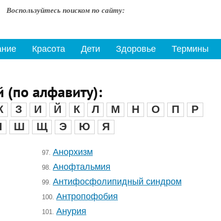
Воспользуйтесь поиском по сайту:
ание
Красота
Дети
Здоровье
Термины
 (по алфавиту):
Ж
З
И
Й
К
Л
М
Н
О
П
Р
Ч
Ш
Щ
Э
Ю
Я
Анорхизм
97.
Анофтальмия
98.
Антифосфолипидный синдром
99.
Антропофобия
100.
Анурия
101.