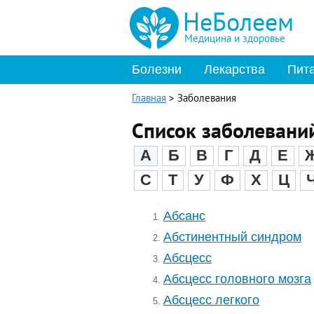
НеБолеем
Медицина и здоровье
Болезни
Лекарства
Пит
Главная
>
Заболевания
Список заболеваний
А
Б
В
Г
Д
Е
С
Т
У
Ф
Х
Ц
Абсанс
1.
Абстинентный синдром
2.
Абсцесс
3.
Абсцесс головного мозга
4.
Абсцесс легкого
5.