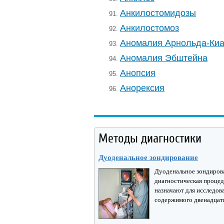
Анкилостомидозы
91.
Анкилостомоз
92.
Аномалия Арнольда-Ки
93.
Аномалия Эбштейна
94.
Анопсия
95.
Анорексия
96.
Методы диагностики
Дуоденальное зондирование
Дуоденальное зондирова
диагностическая процед
назначают для исследов
содержимого двенадцати