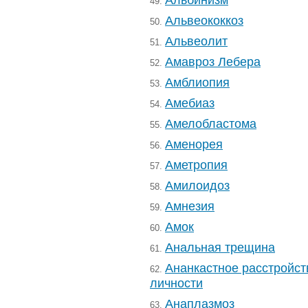
49.
Альвеококкоз
50.
Альвеолит
51.
Амавроз Лебера
52.
Амблиопия
53.
Амебиаз
54.
Амелобластома
55.
Аменорея
56.
Аметропия
57.
Амилоидоз
58.
Амнезия
59.
Амок
60.
Анальная трещина
61.
Ананкастное расстройст
62.
личности
Анаплазмоз
63.