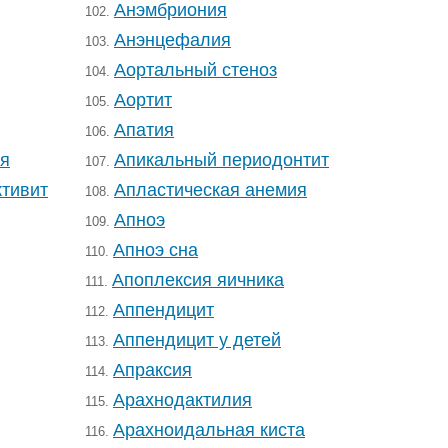
Анэмбриония
102.
Анэнцефалия
103.
Аортальный стеноз
104.
Аортит
105.
Апатия
106.
ия
Апикальный периодонтит
107.
тивит
Апластическая анемия
108.
Апноэ
109.
Апноэ сна
110.
Апоплексия яичника
111.
Аппендицит
112.
Аппендицит у детей
113.
Апраксия
114.
Арахнодактилия
115.
Арахноидальная киста
116.