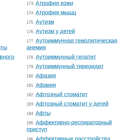
Атрофия кожи
173.
Атрофия мышц
174.
Аутизм
175.
Аутизм у детей
176.
Аутоиммунная гемолитическая
177.
рты
анемия
вного
Аутоиммунный гепатит
178.
Аутоиммунный тиреоидит
179.
Афазия
180.
Афакия
181.
Афтозный стоматит
182.
Афтозный стоматит у детей
183.
Афты
184.
Аффективно-респираторный
185.
приступ
Аффективные расстройства
186.