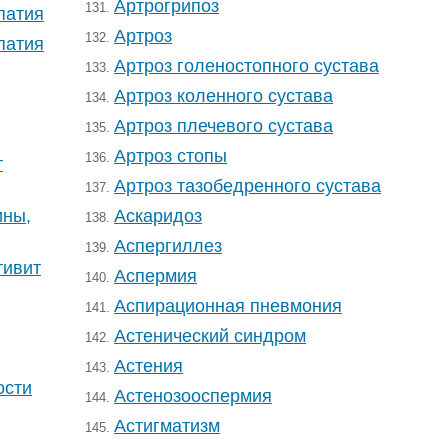
Артрогрипоз
131.
патия
Артроз
132.
патия
Артроз голеностопного сустава
133.
Артроз коленного сустава
134.
Артроз плечевого сустава
135.
Артроз стопы
136.
т
Артроз тазобедренного сустава
137.
ины,
Аскаридоз
138.
Аспергиллез
139.
тивит
Аспермия
140.
Аспирационная пневмония
141.
Астенический синдром
142.
Астения
143.
ости
Астенозооспермия
144.
Астигматизм
145.