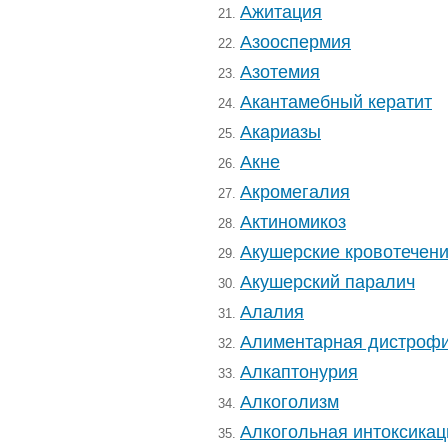
Ажитация
21.
Азооспермия
22.
Азотемия
23.
Акантамебный кератит
24.
Акариазы
25.
Акне
26.
Акромегалия
27.
Актиномикоз
28.
Акушерские кровотечен
29.
Акушерский паралич
30.
Алалия
31.
Алиментарная дистроф
32.
Алкаптонурия
33.
Алкоголизм
34.
Алкогольная интоксикац
35.