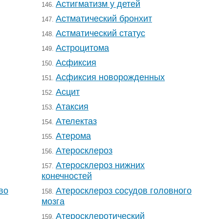
Астигматизм у детей
146.
Астматический бронхит
147.
Астматический статус
148.
Астроцитома
149.
Асфиксия
150.
Асфиксия новорожденных
151.
Асцит
152.
Атаксия
153.
Ателектаз
154.
Атерома
155.
Атеросклероз
156.
Атеросклероз нижних
157.
конечностей
во
Атеросклероз сосудов головного
158.
мозга
Атеросклеротический
159.