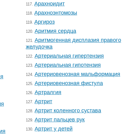
Арахноидит
117.
Арахноэнтомозы
118.
Аргироз
119.
Аритмия сердца
120.
Аритмогенная дисплазия правого
121.
желудочка
Артериальная гипертензия
122.
Артериальная гипотензия
123.
Артериовенозная мальформация
124.
ия
Артериовенозная фистула
125.
Артралгия
126.
Артрит
127.
ия
Артрит коленного сустава
128.
Артрит пальцев рук
129.
Артрит у детей
130.
ия