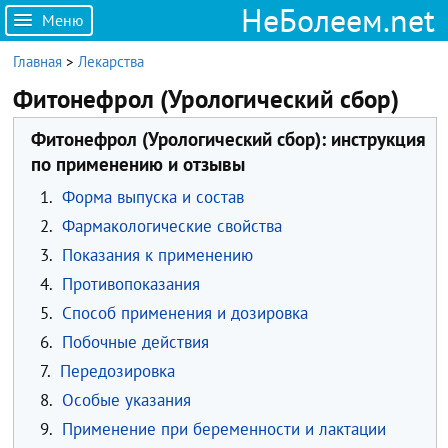
НеБолеем.net
Меню
Главная
>
Лекарства
Фитонефрол (Урологический сбор)
Фитонефрол (Урологический сбор): инструкция
по применению и отзывы
1.
Форма выпуска и состав
2.
Фармакологические свойства
3.
Показания к применению
4.
Противопоказания
5.
Способ применения и дозировка
6.
Побочные действия
7.
Передозировка
8.
Особые указания
9.
Применение при беременности и лактации