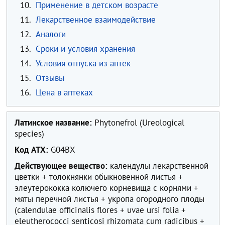
10.
Применение в детском возрасте
11.
Лекарственное взаимодействие
12.
Аналоги
13.
Сроки и условия хранения
14.
Условия отпуска из аптек
15.
Отзывы
16.
Цена в аптеках
Латинское название:
Phytonefrol (Ureological
species)
Код ATX:
G04BX
Действующее вещество:
календулы лекарственной
цветки + толокнянки обыкновенной листья +
элеутерококка колючего корневища с корнями +
мяты перечной листья + укропа огородного плоды
(calendulae officinalis flores + uvae ursi folia +
eleutherococci senticosi rhizomata cum radicibus +