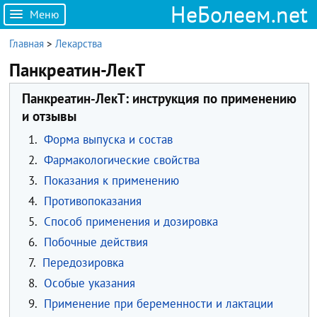
НеБолеем.net
Меню
Главная
>
Лекарства
Панкреатин-ЛекТ
Панкреатин-ЛекТ: инструкция по применению
и отзывы
1.
Форма выпуска и состав
2.
Фармакологические свойства
3.
Показания к применению
4.
Противопоказания
5.
Способ применения и дозировка
6.
Побочные действия
7.
Передозировка
8.
Особые указания
9.
Применение при беременности и лактации