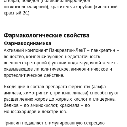
стеарат, повидон (поливинилпирролидон
низкомолекулярный), краситель азорубин (кислотный
красный 2С).
Фармакологические свойства
Фармакодинамика
Активный компонент Панкреатин-ЛекТ – панкреатин –
вещество, компенсирующее недостаточность
внешнесекреторной функции поджелудочной железы,
оказывающее липолитическое, амилолитическое и
протеолитическое действие.
Входящие в состав препарата ферменты (альфа-
амилаза, химотрипсин, трипсин, липаза) способствуют
расщеплению жиров до жирных кислот и глицерина,
белков – до аминокислот, крахмала – до
моносахаридов и декстринов.
Трипсин подавляет стимулированную секрецию