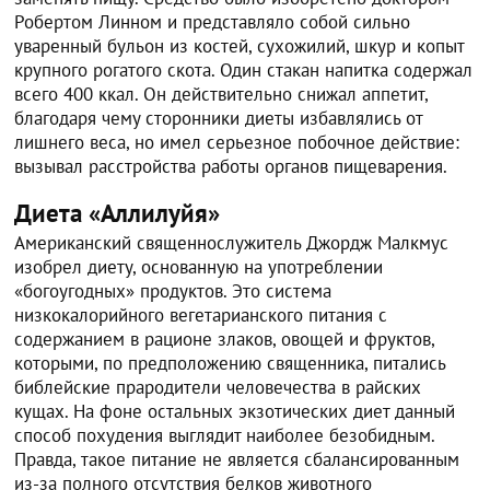
Робертом Линном и представляло собой сильно
уваренный бульон из костей, сухожилий, шкур и копыт
крупного рогатого скота. Один стакан напитка содержал
всего 400 ккал. Он действительно снижал аппетит,
благодаря чему сторонники диеты избавлялись от
лишнего веса, но имел серьезное побочное действие:
вызывал расстройства работы органов пищеварения.
Диета «Аллилуйя»
Американский священнослужитель Джордж Малкмус
изобрел диету, основанную на употреблении
«богоугодных» продуктов. Это система
низкокалорийного вегетарианского питания с
содержанием в рационе злаков, овощей и фруктов,
которыми, по предположению священника, питались
библейские прародители человечества в райских
кущах. На фоне остальных экзотических диет данный
способ похудения выглядит наиболее безобидным.
Правда, такое питание не является сбалансированным
из-за полного отсутствия белков животного