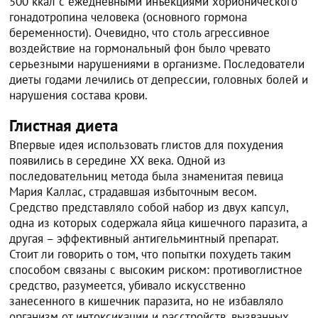
500 ккал с ежедневными инъекциями хорионического
гонадотропина человека (основного гормона
беременности). Очевидно, что столь агрессивное
воздействие на гормональный фон было чревато
серьезными нарушениями в организме. Последователи
диеты годами лечились от депрессии, головных болей и
нарушения состава крови.
Глистная диета
Впервые идея использовать глистов для похудения
появились в середине XX века. Одной из
последовательниц метода была знаменитая певица
Мария Каллас, страдавшая избыточным весом.
Средство представляло собой набор из двух капсул,
одна из которых содержала яйца кишечного паразита, а
другая – эффективный антигельминтный препарат.
Стоит ли говорить о том, что попытки похудеть таким
способом связаны с высоким риском: противоглистное
средство, разумеется, убивало искусственно
занесенного в кишечник паразита, но не избавляло
организм от интоксикации и расстройств, вызванных