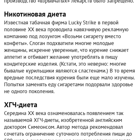
производство «взрывчатых» лекарств было запрещено.
Никотиновая диета
Известная табачная фирма Lucky Strike в первой
половине XX века проводила навязчивую рекламную
компанию под лозунгом «Возьми сигарету вместо
конфеты». Слоган подхватили многие молодые
женщины, искренне уверенные, что курение снижает
аппетит и отбивает желание употреблять в пищу
кондитерские изделия. (Кстати, это неверно: многие
бывалые курильщики являются сластенами.) В то время
вредные последствия курения были еще мало изучены.
Попытки заменять еду сигаретами подорвали здоровье
не одного поколения.
ХГЧ-диета
Середина XX века ознаменовалась появлением так
называемой ХГЧ-диеты, изобретенной английским
доктором Симеонсом. Автор метода рекомендовал
сочетать ограничение суточного потребления пищи до