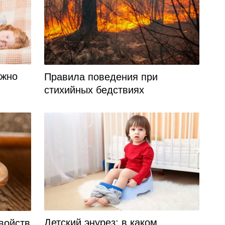
ужно
Правила поведения при
стихийных бедствиях
Детский энурез: в каком
войств