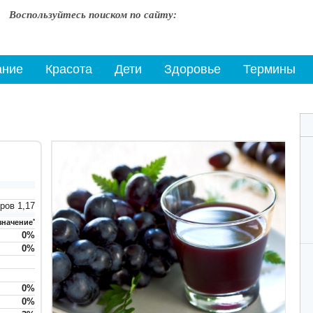
Воспользуйтесь поиском по сайту:
ание
Красота
Дети
Здоровье
Термины
иров
1,17
значение
*
0
%
0
%
0
%
0
%