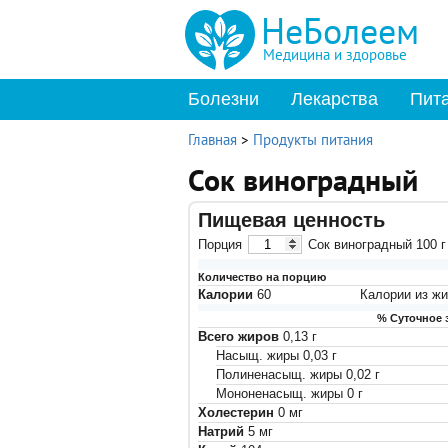
НеБолеем
Медицина и здоровье
Болезни
Лекарства
Пит
Главная
>
Продукты питания
Сок виноградный
Пищевая ценность
Порция
Сок виноградный
100
г
Количество на порцию
Калории
60
Калории из ж
% Суточное 
Всего жиров
0,13
г
Насыщ. жиры
0,03
г
Полиненасыщ. жиры
0,02
г
Мононенасыщ. жиры
0
г
Холестерин
0
мг
Натрий
5
мг