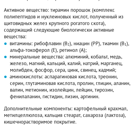
Активное вещество: тирамин порошок (комплекс
полипептидов и нуклеиновых кислот, полученный из
щитовидных желез крупного рогатого скота),
содержащий следующие биологически активные
вещества:
витамины: рибофлавин (В
), ниацин (РР), тиамин (B
),
2
1
альфа-токоферол (E), ретинол (А);
минеральные вещества: алюминий, кобальт, медь,
железо, магний, кальций, калий, натрий, марганец,
молибден, фосфор, сера, цинк, свинец, кадмий;
аминокислоты: аспарагиновая кислота, треонин,
серин, глутаминовая кислота, пролин, глицин, аланин,
валин, метионин, изолейцин, лейцин, тирозин,
фенилаланин, гистидин, лизин, аргинин.
Дополнительные компоненты: картофельный крахмал,
метилцеллюлоза, кальция стеарат, сахароза (лактоза),
кишечнорастворимое покрытие.