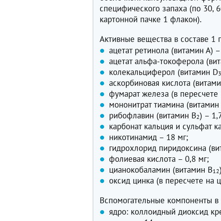
специфического запаха (по 30, 6
картонной пачке 1 флакон).
Активные вещества в составе 1 
ацетат ретинола (витамин А) –
ацетат альфа-токоферола (вит
колекальциферол (витамин D
аскорбиновая кислота (витамин
фумарат железа (в пересчете 
мононитрат тиамина (витамин
рибофлавин (витамин В
) – 1,
2
карбонат кальция и сульфат ка
никотинамид – 18 мг;
гидрохлорид пиридоксина (ви
фолиевая кислота – 0,8 мг;
цианокобаламин (витамин В
12
оксид цинка (в пересчете на ц
Вспомогательные компоненты в 
ядро: коллоидный диоксид кре