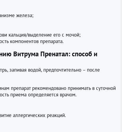
анизме железа;
ви кальция/выделение его с мочой;
сть компонентов препарата.
нию Витрума Пренатал: способ и
рь, запивая водой, предпочтительно – после
ам препарат рекомендовано принимать в суточной
ость приема определяется врачом.
витие аллергических реакций.