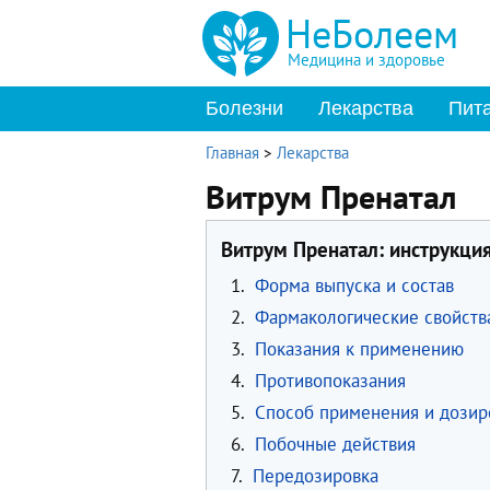
НеБолеем
Медицина и здоровье
Болезни
Лекарства
Пит
Главная
>
Лекарства
Витрум Пренатал
Витрум Пренатал: инструкци
1.
Форма выпуска и состав
2.
Фармакологические свойств
3.
Показания к применению
4.
Противопоказания
5.
Способ применения и дозир
6.
Побочные действия
7.
Передозировка