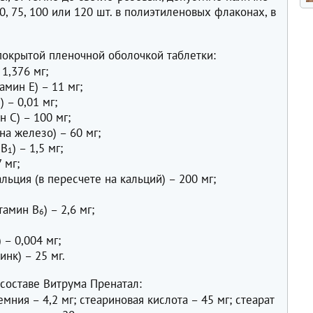
0, 75, 100 или 120 шт. в полиэтиленовых флаконах, в
покрытой пленочной оболочкой таблетки:
 1,376 мг;
амин Е) – 11 мг;
) – 0,01 мг;
3
 С) – 100 мг;
на железо) – 60 мг;
 B
) – 1,5 мг;
1
7 мг;
льция (в пересчете на кальций) – 200 мг;
тамин В
) – 2,6 мг;
6
) – 0,004 мг;
инк) – 25 мг.
составе Витрума Пренатал:
мния – 4,2 мг; стеариновая кислота – 45 мг; стеарат