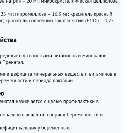
оза натрия – 20 мг; микрокристаллическая целлюлоза
,25 мг; гипромеллоза – 16,3 мг; краситель красный
мг; краситель солнечный закат желтый (Е110) – 0,25
йства
ределяется свойствами витаминов и минералов,
а Пренатал.
ение дефицита минеральных веществ и витаминов в
ременности и периода лактации.
ию
енатал назначается с целью профилактики в
инеральных веществ в период беременности и
дефицит кальция у беременных.