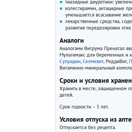
тиазидные диуретики: увелич
колестирамин, антацидные пр
уменьшается всасывание жел
лекарственные средства, сод
развития передозировки этих
Аналоги
Аналогами Витрума Пренатал яв
Мультимакс для беременных и к
Супрадин
,
Селмевит
, РеддиВит,
П
Витаминно-минеральный компл
Сроки и условия хране
Хранить в месте, защищенном от 
детей.
Срок годности – 5 лет.
Условия отпуска из апте
Отпускается без рецепта.