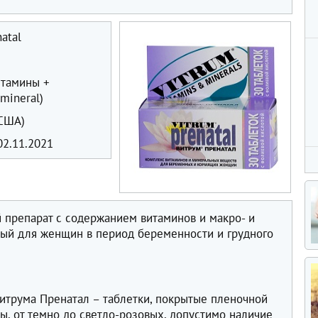
atal
тамины +
mineral)
(США)
2.11.2021
 препарат с содержанием витаминов и макро- и
ый для женщин в период беременности и грудного
в
итрума Пренатал – таблетки, покрытые пленочной
, от темно­ до светло-розовых, допустимо наличие