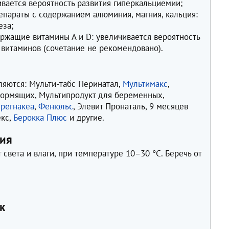
ивается вероятность развития гиперкальциемии;
епараты с содержанием алюминия, магния, кальция:
еза;
ержащие витамины А и D: увеличивается вероятность
 витаминов (сочетание не рекомендовано).
ляются: Мульти-табс Перинатал,
Мультимакс
,
ормящих, Мультипродукт для беременных,
регнакеа
,
Фенюльс
, Элевит Пронаталь, 9 месяцев
екс,
Берокка Плюс
и другие.
ния
света и влаги, при температуре 10–30 °C. Беречь от
к