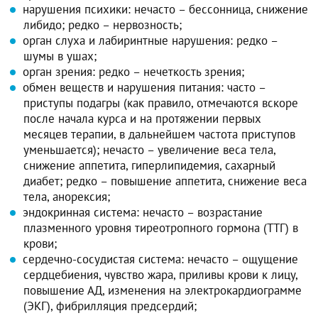
нарушения психики: нечасто – бессонница, снижение
либидо; редко – нервозность;
орган слуха и лабиринтные нарушения: редко –
шумы в ушах;
орган зрения: редко – нечеткость зрения;
обмен веществ и нарушения питания: часто –
приступы подагры (как правило, отмечаются вскоре
после начала курса и на протяжении первых
месяцев терапии, в дальнейшем частота приступов
уменьшается); нечасто – увеличение веса тела,
снижение аппетита, гиперлипидемия, сахарный
диабет; редко – повышение аппетита, снижение веса
тела, анорексия;
эндокринная система: нечасто – возрастание
плазменного уровня тиреотропного гормона (ТТГ) в
крови;
сердечно-сосудистая система: нечасто – ощущение
сердцебиения, чувство жара, приливы крови к лицу,
повышение АД, изменения на электрокардиограмме
(ЭКГ), фибрилляция предсердий;