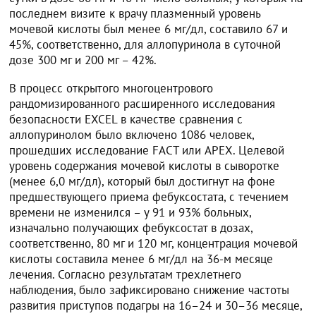
последнем визите к врачу плазменный уровень
мочевой кислоты был менее 6 мг/дл, составило 67 и
45%, соответственно, для аллопуринола в суточной
дозе 300 мг и 200 мг – 42%.
В процесс открытого многоцентрового
рандомизированного расширенного исследования
безопасности EXCEL в качестве сравнения с
аллопуринолом было включено 1086 человек,
прошедших исследование FACT или APEX. Целевой
уровень содержания мочевой кислоты в сыворотке
(менее 6,0 мг/дл), который был достигнут на фоне
предшествующего приема фебуксостата, с течением
времени не изменился – у 91 и 93% больных,
изначально получающих фебуксостат в дозах,
соответственно, 80 мг и 120 мг, концентрация мочевой
кислоты составила менее 6 мг/дл на 36-м месяце
лечения. Согласно результатам трехлетнего
наблюдения, было зафиксировано снижение частоты
развития приступов подагры на 16–24 и 30–36 месяце,