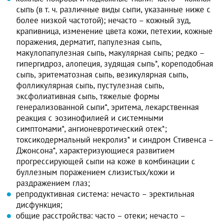
сыпь (в т. ч. различные виды сыпи, указанные ниже с
более низкой частотой); нечасто – кожный зуд,
крапивница, изменение цвета кожи, петехии, кожные
поражения, дерматит, папулезная сыпь,
макулопапулезная сыпь, макулярная сыпь; редко –
гипергидроз, алопеция, зудящая сыпь*, кореподобная
сыпь, эритематозная сыпь, везикулярная сыпь,
фолликулярная сыпь, пустулезная сыпь,
эксфолиативная сыпь, тяжелые формы
генерализованной сыпи*, эритема, лекарственная
реакция с эозинофилией и системными
симптомами*, ангионевротический отек*;
токсикодермальный некролиз* и синдром Стивенса –
Джонсона*, характеризующиеся развитием
прогрессирующей сыпи на коже в комбинации с
буллезным поражением слизистых/кожи и
раздражением глаз;
репродуктивная система: нечасто – эректильная
дисфункция;
общие расстройства: часто – отеки; нечасто –