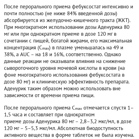
После перорального приема фебуксостат интенсивно и
почти полностью (не ниже 84% введенной дозы)
абсорбируется из желудочно-кишечного тракта (ЖКТ).
При многократном использовании дозы Аденурика 80
мг или при однократном приеме в дозе 120 мг в
сочетании с пищей, богатой жирами, его максимальная
концентрация (C
) в плазме уменьшалась на 49 и
max
38%, а AUC – на 18 и 16%, соответственно. Однако
данные реакции не оказывали влияния на снижение
сывороточного уровня мочевой кислоты в крови (на
фоне многократного использования фебуксостата в
дозе 80 мг) и клиническую эффективность препарата.
Аденурик таким образом можно использовать вне
зависимости от времени приема пищи.
После перорального приема C
отмечается спустя 1–
max
1,5 часа и составляет при однократном
приеме дозы Аденурика 80 мг – 2,8–3,2 мкг/мл, в дозе
120 мг – 5–5,3 мкг/мл. Абсолютная биодоступность
активного вещества в форме таблеток не была изучена.