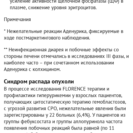
усиление активности щелочной фосфатазы (ЩФ) в
плазме, снижение уровня эритроцитов.
Примечания
* Нежелательные реакции Аденурика, фиксируемые в
ходе постмаркетингового наблюдения.
** Неинфекционная диарея и побочные эффекты со
стороны печени отмечались в исследованиях III фазы, и
наиболее часто – при сочетанном использовании
Аденурика с колхицином.
Синдром распада опухоли
В процессе исследования FLORENCE терапии и
профилактики гиперурикемии у взрослых пациентов,
получающих цитостатическую терапию гемобластозов,
с угрозой развития СРО, нежелательные явления были
зарегистрированы у 22 больных (6,4%). У пациентов из
группы фебуксостата и группы аллопуринола частота
появления побочных реакций была равной (по 11