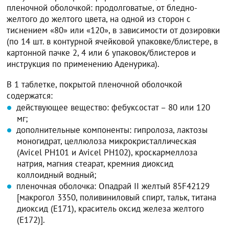
пленочной оболочкой: продолговатые, от бледно-
желтого до желтого цвета, на одной из сторон с
тиснением «80» или «120», в зависимости от дозировки
(по 14 шт. в контурной ячейковой упаковке/блистере, в
картонной пачке 2, 4 или 6 упаковок/блистеров и
инструкция по применению Аденурика).
В 1 таблетке, покрытой пленочной оболочкой
содержатся:
действующее вещество: фебуксостат – 80 или 120
мг;
дополнительные компоненты: гипролоза, лактозы
моногидрат, целлюлоза микрокристаллическая
(Avicel РН101 и Avicel PH102), кроскармеллоза
натрия, магния стеарат, кремния диоксид
коллоидный водный;
пленочная оболочка: Опадрай II желтый 85F42129
[макрогол 3350, поливиниловый спирт, тальк, титана
диоксид (Е171), краситель оксид железа желтого
(Е172)].