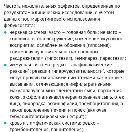
Частота нежелательных эффектов, определенная по
результатам клинических исследований, с учетом
данных постмаркетингового использования
фебуксостата:
нервная система: часто – головная боль; нечасто –
сонливость, головокружение, изменение вкусового
восприятия, ослабление обоняния (гипосмия),
сниженная чувствительность к внешним
раздражителям (гипостезия), гемипарез, парестезия;
иммунная система: редко – анафилактические
реакции*; реакции гиперчувствительности*, которые
могут проявляться такими симптомами как кожные
высыпания, отличающиеся инфильтративными
макулопапулезными элементами сыпи; поражения
кожи, эксфолиативная/генерализованная сыпь, отек
лица, лихорадка, эозинофилия, тромбоцитопения, а
также вовлечение печени и почек (включая
тубулоинтерстициальный нефрит);
кровь и лимфатическая система: редко –
тромбоцитопения, панцитопения;