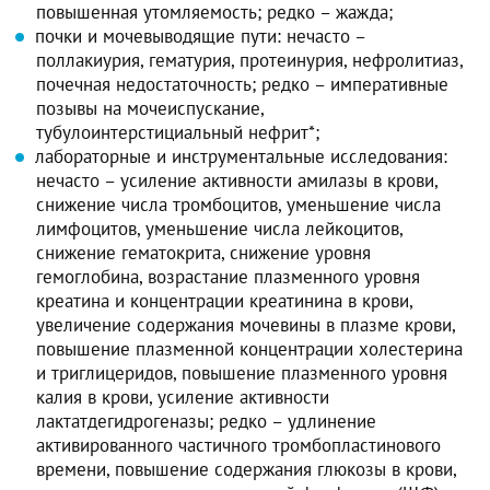
повышенная утомляемость; редко – жажда;
почки и мочевыводящие пути: нечасто –
поллакиурия, гематурия, протеинурия, нефролитиаз,
почечная недостаточность; редко – императивные
позывы на мочеиспускание,
тубулоинтерстициальный нефрит*;
лабораторные и инструментальные исследования:
нечасто – усиление активности амилазы в крови,
снижение числа тромбоцитов, уменьшение числа
лимфоцитов, уменьшение числа лейкоцитов,
снижение гематокрита, снижение уровня
гемоглобина, возрастание плазменного уровня
креатина и концентрации креатинина в крови,
увеличение содержания мочевины в плазме крови,
повышение плазменной концентрации холестерина
и триглицеридов, повышение плазменного уровня
калия в крови, усиление активности
лактатдегидрогеназы; редко – удлинение
активированного частичного тромбопластинового
времени, повышение содержания глюкозы в крови,