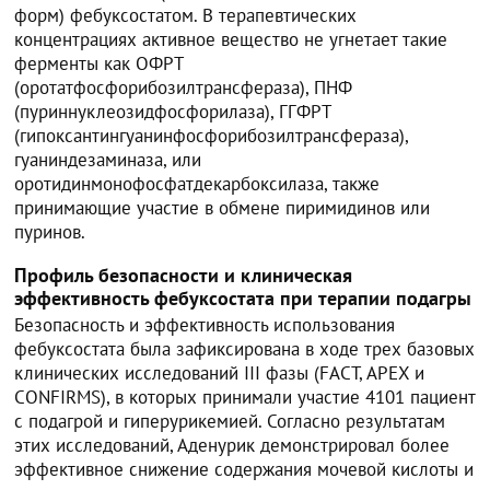
форм) фебуксостатом. В терапевтических
концентрациях активное вещество не угнетает такие
ферменты как ОФРТ
(оротатфосфорибозилтрансфераза), ПНФ
(пуриннуклеозидфосфорилаза), ГГФРТ
(гипоксантингуанинфосфорибозилтрансфераза),
гуаниндезаминаза, или
оротидинмонофосфатдекарбоксилаза, также
принимающие участие в обмене пиримидинов или
пуринов.
Профиль безопасности и клиническая
эффективность фебуксостата при терапии подагры
Безопасность и эффективность использования
фебуксостата была зафиксирована в ходе трех базовых
клинических исследований III фазы (FACT, APEX и
CONFIRMS), в которых принимали участие 4101 пациент
с подагрой и гиперурикемией. Согласно результатам
этих исследований, Аденурик демонстрировал более
эффективное снижение содержания мочевой кислоты и