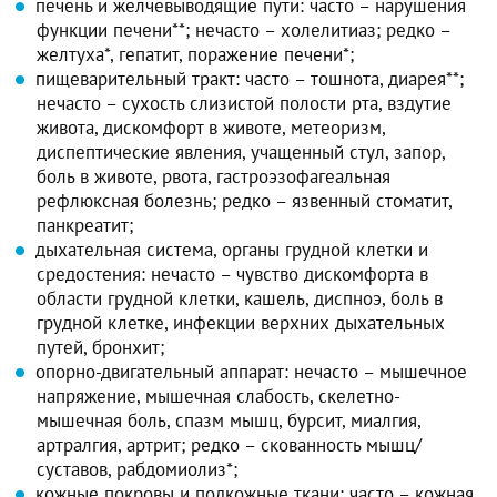
печень и желчевыводящие пути: часто – нарушения
функции печени**; нечасто – холелитиаз; редко –
желтуха*, гепатит, поражение печени*;
пищеварительный тракт: часто – тошнота, диарея**;
нечасто – сухость слизистой полости рта, вздутие
живота, дискомфорт в животе, метеоризм,
диспептические явления, учащенный стул, запор,
боль в животе, рвота, гастроэзофагеальная
рефлюксная болезнь; редко – язвенный стоматит,
панкреатит;
дыхательная система, органы грудной клетки и
средостения: нечасто – чувство дискомфорта в
области грудной клетки, кашель, диспноэ, боль в
грудной клетке, инфекции верхних дыхательных
путей, бронхит;
опорно-двигательный аппарат: нечасто – мышечное
напряжение, мышечная слабость, скелетно-
мышечная боль, спазм мышц, бурсит, миалгия,
артралгия, артрит; редко – скованность мышц/
суставов, рабдомиолиз*;
кожные покровы и подкожные ткани: часто – кожная