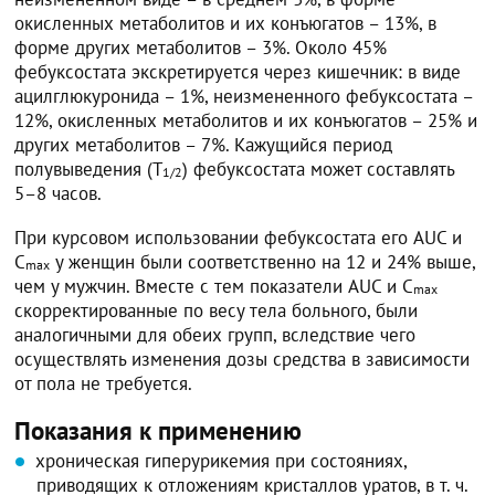
окисленных метаболитов и их конъюгатов – 13%, в
форме других метаболитов – 3%. Около 45%
фебуксостата экскретируется через кишечник: в виде
ацилглюкуронида – 1%, неизмененного фебуксостата –
12%, окисленных метаболитов и их конъюгатов – 25% и
других метаболитов – 7%. Кажущийся период
полувыведения (Т
) фебуксостата может составлять
1/2
5–8 часов.
При курсовом использовании фебуксостата его AUC и
C
у женщин были соответственно на 12 и 24% выше,
max
чем у мужчин. Вместе с тем показатели AUC и C
max
скорректированные по весу тела больного, были
аналогичными для обеих групп, вследствие чего
осуществлять изменения дозы средства в зависимости
от пола не требуется.
Показания к применению
хроническая гиперурикемия при состояниях,
приводящих к отложениям кристаллов уратов, в т. ч.