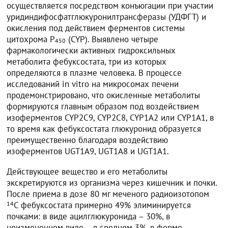
осуществляется посредством конъюгации при участии
уридиндифосфатглюкуронилтрансферазы (УДФГТ) и
окисления под действием ферментов системы
цитохрома Р
(CYP). Выявлено четыре
450
фармакологически активных гидроксильных
метаболита фебуксостата, три из которых
определяются в плазме человека. В процессе
исследований in vitro на микросомах печени
продемонстрировано, что окисленные метаболиты
формируются главным образом под воздействием
изоферментов CYP2C9, CYP2C8, CYP1A2 или CYP1A1, в
то время как фебуксостата глюкуронид образуется
преимущественно благодаря воздействию
изоферментов UGT1А9, UGT1А8 и UGT1А1.
Действующее вещество и его метаболиты
экскретируются из организма через кишечник и почки.
После приема в дозе 80 мг меченого радиоизотопом
14
С фебуксостата примерно 49% элиминируется
почками: в виде ацилглюкуронида – 30%, в
неизмененном виде – в среднем 3%, в форме