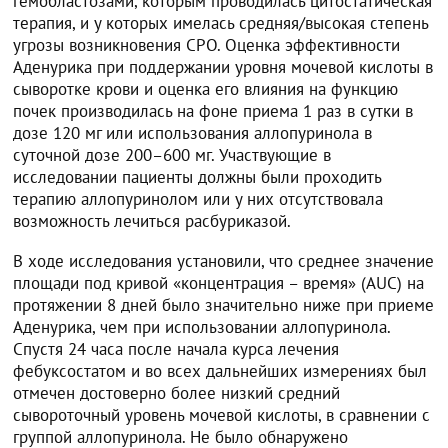
гемобластозами, которым проводилась цитостатическая
терапия, и у которых имелась средняя/высокая степень
угрозы возникновения СРО. Оценка эффективности
Аденурика при поддержании уровня мочевой кислоты в
сыворотке крови и оценка его влияния на функцию
почек производилась на фоне приема 1 раз в сутки в
дозе 120 мг или использования аллопуринола в
суточной дозе 200–600 мг. Участвующие в
исследовании пациенты должны были проходить
терапию аллопуринолом или у них отсутствовала
возможность лечиться расбуриказой.
В ходе исследования установили, что среднее значение
площади под кривой «концентрация – время» (AUC) на
протяжении 8 дней было значительно ниже при приеме
Аденурика, чем при использовании аллопуринола.
Спустя 24 часа после начала курса лечения
фебуксостатом и во всех дальнейших измерениях был
отмечен достоверно более низкий средний
сывороточный уровень мочевой кислоты, в сравнении с
группой аллопуринола. Не было обнаружено