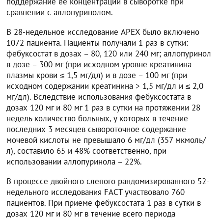
поддержание ее концентрации в сыворотке при
сравнении с аллопуринолом.
В 28-недельное исследование APEX было включено
1072 пациента. Пациенты получали 1 раз в сутки:
фебуксостат в дозах – 80, 120 или 240 мг; аллопуринол
в дозе – 300 мг (при исходном уровне креатинина
плазмы крови ≤ 1,5 мг/дл) и в дозе – 100 мг (при
исходном содержании креатинина > 1,5 мг/дл и ≤ 2,0
мг/дл). Вследствие использования фебуксостата в
дозах 120 мг и 80 мг 1 раз в сутки на протяжении 28
недель количество больных, у которых в течение
последних 3 месяцев сывороточное содержание
мочевой кислоты не превышало 6 мг/дл (357 мкмоль/
л), составило 65 и 48% соответственно, при
использовании аллопуринола – 22%.
В процессе двойного слепого рандомизированного 52-
недельного исследования FACT участвовало 760
пациентов. При приеме фебуксостата 1 раз в сутки в
дозах 120 мг и 80 мг в течение всего периода