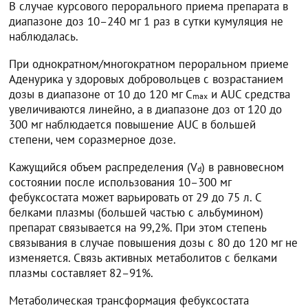
В случае курсового перорального приема препарата в
диапазоне доз 10–240 мг 1 раз в сутки кумуляция не
наблюдалась.
При однократном/многократном пероральном приеме
Аденурика у здоровых добровольцев с возрастанием
дозы в диапазоне от 10 до 120 мг C
и AUC средства
max
увеличиваются линейно, а в диапазоне доз от 120 до
300 мг наблюдается повышение AUC в большей
степени, чем соразмерное дозе.
Кажущийся объем распределения (V
) в равновесном
d
состоянии после использования 10–300 мг
фебуксостата может варьировать от 29 до 75 л. С
белками плазмы (большей частью с альбумином)
препарат связывается на 99,2%. При этом степень
связывания в случае повышения дозы с 80 до 120 мг не
изменяется. Связь активных метаболитов с белками
плазмы составляет 82–91%.
Метаболическая трансформация фебуксостата