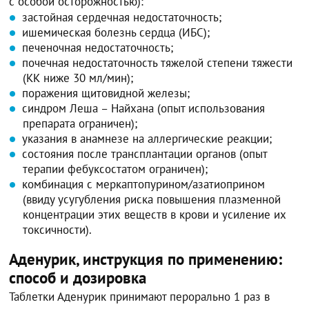
с особой осторожностью):
застойная сердечная недостаточность;
ишемическая болезнь сердца (ИБС);
печеночная недостаточность;
почечная недостаточность тяжелой степени тяжести
(КК ниже 30 мл/мин);
поражения щитовидной железы;
синдром Леша – Найхана (опыт использования
препарата ограничен);
указания в анамнезе на аллергические реакции;
состояния после трансплантации органов (опыт
терапии фебуксостатом ограничен);
комбинация с меркаптопурином/азатиоприном
(ввиду усугубления риска повышения плазменной
концентрации этих веществ в крови и усиление их
токсичности).
Аденурик, инструкция по применению:
способ и дозировка
Таблетки Аденурик принимают перорально 1 раз в