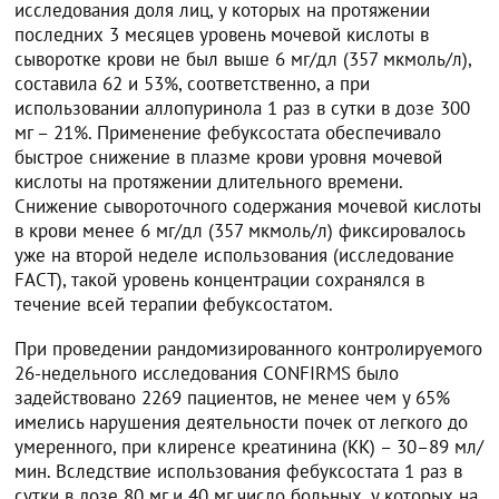
исследования доля лиц, у которых на протяжении
последних 3 месяцев уровень мочевой кислоты в
сыворотке крови не был выше 6 мг/дл (357 мкмоль/л),
составила 62 и 53%, соответственно, а при
использовании аллопуринола 1 раз в сутки в дозе 300
мг – 21%. Применение фебуксостата обеспечивало
быстрое снижение в плазме крови уровня мочевой
кислоты на протяжении длительного времени.
Снижение сывороточного содержания мочевой кислоты
в крови менее 6 мг/дл (357 мкмоль/л) фиксировалось
уже на второй неделе использования (исследование
FACT), такой уровень концентрации сохранялся в
течение всей терапии фебуксостатом.
При проведении рандомизированного контролируемого
26-недельного исследования CONFIRMS было
задействовано 2269 пациентов, не менее чем у 65%
имелись нарушения деятельности почек от легкого до
умеренного, при клиренсе креатинина (КК) – 30–89 мл/
мин. Вследствие использования фебуксостата 1 раз в
сутки в дозе 80 мг и 40 мг число больных, у которых на