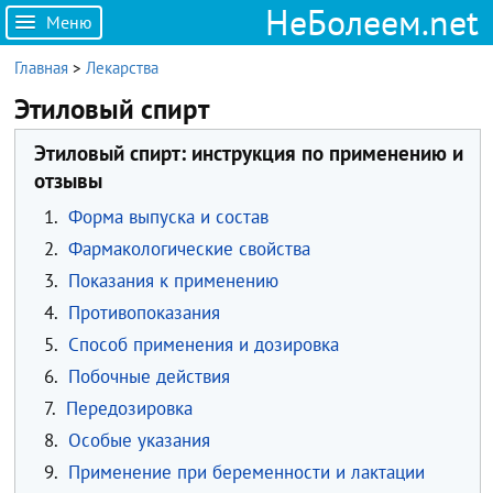
НеБолеем.net
Меню
Главная
>
Лекарства
Этиловый спирт
Этиловый спирт: инструкция по применению и
отзывы
1.
Форма выпуска и состав
2.
Фармакологические свойства
3.
Показания к применению
4.
Противопоказания
5.
Способ применения и дозировка
6.
Побочные действия
7.
Передозировка
8.
Особые указания
9.
Применение при беременности и лактации