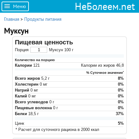
НеБолеем.net
Меню
Главная
>
Продукты питания
Муксун
Пищевая ценность
Порция
Муксун
100
г
Количество на порцию
Калории
121
Калории из жиров
46,8
% Суточное значение
*
Всего жиров
5,2
г
8
%
Холестерин
0
мг
0
%
Натрий
0
мг
0
%
Калий
0
мг
0
%
Всего углеводов
0
г
0
%
Пищевые волокна
0
г
0
%
Белки
18,5
г
37
%
Цинк
5
%
* Расчет для суточного рациона в 2000 ккал