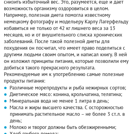
снизить избыточный вес. Это, разумеется, еще и дает
возможность организму оздоровиться в целом.
Например, полезная диета помогла известному
немецкому фотографу и модельеру Карлу Лагерфельду
избавиться не только от 42 кг лишнего веса за 13
месяцев, но и от внушительного списка хронических
заболеваний. После такой полезной диеты для
похудения он посчитал, что имеет право поделиться с
другими людьми своим опытом, и написал книгу. В ней
он изложил принципы питания, которые позволили ему
добиться такого прекрасного результата.
Рекомендуемые им к употреблению самые полезные
продукты питания:
Различные морепродукты и рыба нежирных сортов;
Диетическое мясо: конина, крольчатина, телятина;
Минеральная вода не менее 1 литра в день;
Масла и жиры высшего качества. С осторожностью
принимать растительное масло – не более 3 ст.л. в
день;
Молоко и творог должны быть обезжиренными;
Хлеб грубого помола;