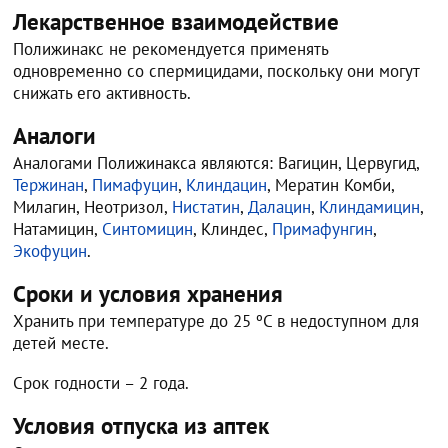
Лекарственное взаимодействие
Полижинакс не рекомендуется применять
одновременно со спермицидами, поскольку они могут
снижать его активность.
Аналоги
Аналогами Полижинакса являются: Вагицин, Цервугид,
Тержинан
,
Пимафуцин
,
Клиндацин
, Мератин Комби,
Милагин, Неотризол,
Нистатин
,
Далацин
,
Клиндамицин
,
Натамицин,
Синтомицин
, Клиндес,
Примафунгин
,
Экофуцин
.
Сроки и условия хранения
Хранить при температуре до 25 ºС в недоступном для
детей месте.
Срок годности – 2 года.
Условия отпуска из аптек