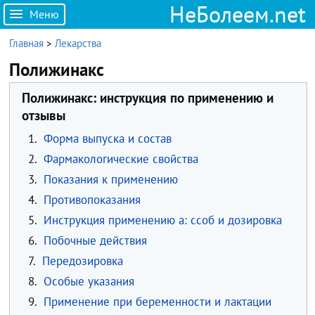
НеБолеем.net
Меню
Главная
>
Лекарства
Полижинакс
Полижинакс: инструкция по применению и
отзывы
1.
Форма выпуска и состав
2.
Фармакологические свойства
3.
Показания к применению
4.
Противопоказания
5.
Инструкция применению а: ссоб и дозировка
6.
Побочные действия
7.
Передозировка
8.
Особые указания
9.
Применение при беременности и лактации