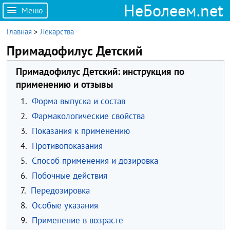
НеБолеем.net
Меню
Главная
>
Лекарства
Примадофилус Детский
Примадофилус Детский: инструкция по
применению и отзывы
1.
Форма выпуска и состав
2.
Фармакологические свойства
3.
Показания к применению
4.
Противопоказания
5.
Способ применения и дозировка
6.
Побочные действия
7.
Передозировка
8.
Особые указания
9.
Применение в возрасте