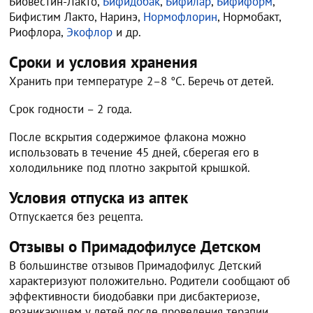
Биовестин-Лакто,
Бифидобак
,
Бифилар
,
Бифиформ
,
Бифистим Лакто, Наринэ,
Нормофлорин
, Нормобакт,
Риофлора,
Экофлор
и др.
Сроки и условия хранения
Хранить при температуре 2–8 °C. Беречь от детей.
Срок годности – 2 года.
После вскрытия содержимое флакона можно
использовать в течение 45 дней, сберегая его в
холодильнике под плотно закрытой крышкой.
Условия отпуска из аптек
Отпускается без рецепта.
Отзывы о Примадофилусе Детском
В большинстве отзывов Примадофилус Детский
характеризуют положительно. Родители сообщают об
эффективности биодобавки при дисбактериозе,
возникающем у детей после проведения терапии