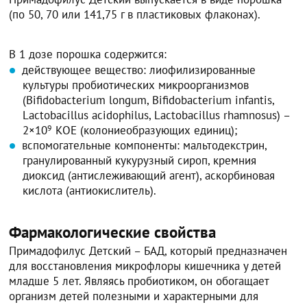
(по 50, 70 или 141,75 г в пластиковых флаконах).
В 1 дозе порошка содержится:
действующее вещество: лиофилизированные
культуры пробиотических микроорганизмов
(Bifidobacterium longum, Bifidobacterium infantis,
Lactobacillus acidophilus, Lactobacillus rhamnosus) –
2×10
9
КОЕ (колониеобразующих единиц);
вспомогательные компоненты: мальтодекстрин,
гранулированный кукурузный сироп, кремния
диоксид (антислеживающий агент), аскорбиновая
кислота (антиокислитель).
Фармакологические свойства
Примадофилус Детский – БАД, который предназначен
для восстановления микрофлоры кишечника у детей
младше 5 лет. Являясь пробиотиком, он обогащает
организм детей полезными и характерными для