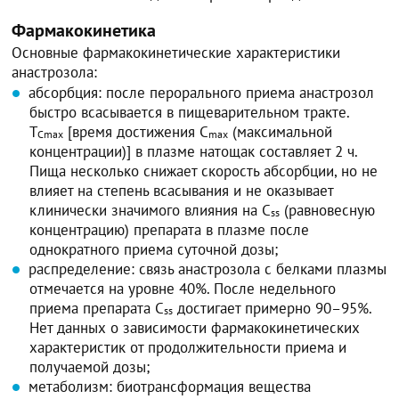
Фармакокинетика
Основные фармакокинетические характеристики
анастрозола:
абсорбция: после перорального приема анастрозол
быстро всасывается в пищеварительном тракте.
T
[время достижения C
(максимальной
Cmax
max
концентрации)] в плазме натощак составляет 2 ч.
Пища несколько снижает скорость абсорбции, но не
влияет на степень всасывания и не оказывает
клинически значимого влияния на C
(равновесную
ss
концентрацию) препарата в плазме после
однократного приема суточной дозы;
распределение: связь анастрозола с белками плазмы
отмечается на уровне 40%. После недельного
приема препарата C
достигает примерно 90–95%.
ss
Нет данных о зависимости фармакокинетических
характеристик от продолжительности приема и
получаемой дозы;
метаболизм: биотрансформация вещества