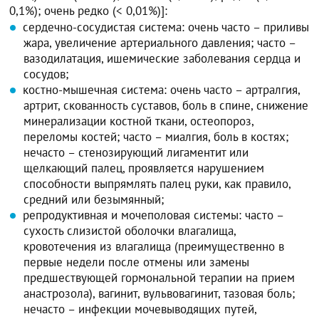
0,1%); очень редко (< 0,01%)]:
сердечно-сосудистая система: очень часто – приливы
жара, увеличение артериального давления; часто –
вазодилатация, ишемические заболевания сердца и
сосудов;
костно-мышечная система: очень часто – артралгия,
артрит, скованность суставов, боль в спине, снижение
минерализации костной ткани, остеопороз,
переломы костей; часто – миалгия, боль в костях;
нечасто – стенозирующий лигаментит или
щелкающий палец, проявляется нарушением
способности выпрямлять палец руки, как правило,
средний или безымянный;
репродуктивная и мочеполовая системы: часто –
сухость слизистой оболочки влагалища,
кровотечения из влагалища (преимущественно в
первые недели после отмены или замены
предшествующей гормональной терапии на прием
анастрозола), вагинит, вульвовагинит, тазовая боль;
нечасто – инфекции мочевыводящих путей,