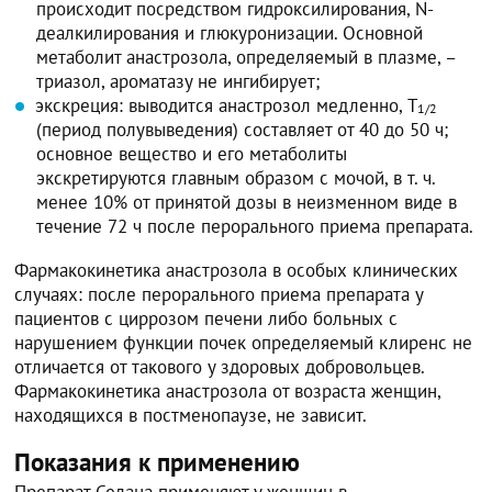
происходит посредством гидроксилирования, N-
деалкилирования и глюкуронизации. Основной
метаболит анастрозола, определяемый в плазме, –
триазол, ароматазу не ингибирует;
экскреция: выводится анастрозол медленно, T
1/2
(период полувыведения) составляет от 40 до 50 ч;
основное вещество и его метаболиты
экскретируются главным образом с мочой, в т. ч.
менее 10% от принятой дозы в неизменном виде в
течение 72 ч после перорального приема препарата.
Фармакокинетика анастрозола в особых клинических
случаях: после перорального приема препарата у
пациентов с циррозом печени либо больных с
нарушением функции почек определяемый клиренс не
отличается от такового у здоровых добровольцев.
Фармакокинетика анастрозола от возраста женщин,
находящихся в постменопаузе, не зависит.
Показания к применению
Препарат Селана применяют у женщин в