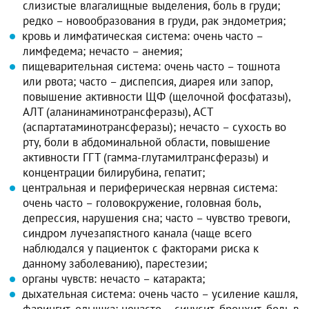
слизистые влагалищные выделения, боль в груди;
редко – новообразования в груди, рак эндометрия;
кровь и лимфатическая система: очень часто –
лимфедема; нечасто – анемия;
пищеварительная система: очень часто – тошнота
или рвота; часто – диспепсия, диарея или запор,
повышение активности ЩФ (щелочной фосфатазы),
АЛТ (аланинаминотрансферазы), АСТ
(аспартатаминотрансферазы); нечасто – сухость во
рту, боли в абдоминальной области, повышение
активности ГГТ (гамма-глутамилтрансферазы) и
концентрации билирубина, гепатит;
центральная и периферическая нервная система:
очень часто – головокружение, головная боль,
депрессия, нарушения сна; часто – чувство тревоги,
синдром лучезапястного канала (чаще всего
наблюдался у пациенток с факторами риска к
данному заболеванию), парестезии;
органы чувств: нечасто – катаракта;
дыхательная система: очень часто – усиление кашля,
фарингит, одышка; нечасто – синусит, бронхит, боль в