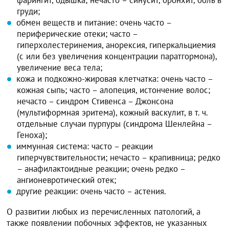
груди;
обмен веществ и питание: очень часто –
периферические отеки; часто –
гиперхолестеринемия, анорексия, гиперкальциемия
(с или без увеличения концентрации паратгормона),
увеличение веса тела;
кожа и подкожно-жировая клетчатка: очень часто –
кожная сыпь; часто – алопеция, истончение волос;
нечасто – синдром Стивенса – Джонсона
(мультиформная эритема), кожный васкулит, в т. ч.
отдельные случаи пурпуры (синдрома Шенлейна –
Геноха);
иммунная система: часто – реакции
гиперчувствительности; нечасто – крапивница; редко
– анафилактоидные реакции; очень редко –
ангионевротический отек;
другие реакции: очень часто – астения.
О развитии любых из перечисленных патологий, а
также появлении побочных эффектов, не указанных