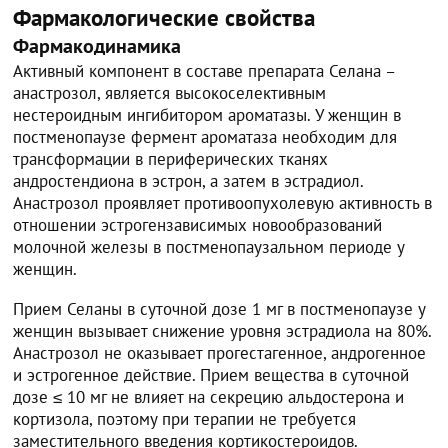
Фармакологические свойства
Фармакодинамика
Активный компонент в составе препарата Селана –
анастрозол, является высокоселективным
нестероидным ингибитором ароматазы. У женщин в
постменопаузе фермент ароматаза необходим для
трансформации в периферических тканях
андростендиона в эстрон, а затем в эстрадиол.
Анастрозол проявляет противоопухолевую активность в
отношении эстрогензависимых новообразований
молочной железы в постменопаузальном периоде у
женщин.
Прием Селаны в суточной дозе 1 мг в постменопаузе у
женщин вызывает снижение уровня эстрадиола на 80%.
Анастрозол не оказывает прогестагенное, андрогенное
и эстрогенное действие. Прием вещества в суточной
дозе ≤ 10 мг не влияет на секрецию альдостерона и
кортизола, поэтому при терапии не требуется
заместительного введения кортикостероидов.