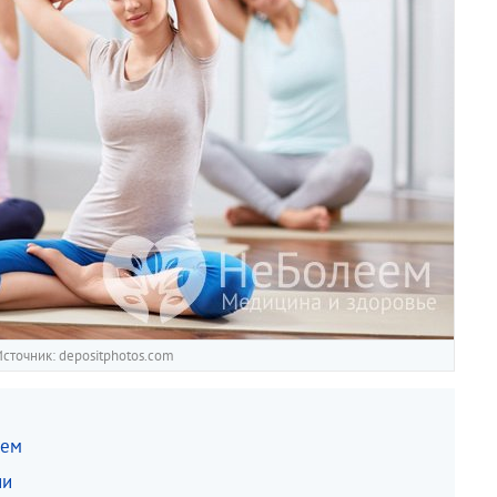
сточник: depositphotos.com
ием
ии