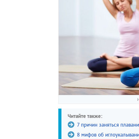
И
Читайте также:
7 причин заняться плаван
8 мифов об иглоукалыван