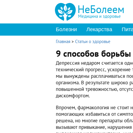
НеБолеем
Медицина и здоровье
Болезни
Лекарства
Пит
Главная
>
Статьи о здоровье
9 способов борьбы 
Депрессия недаром считается одно
технический прогресс, ускорение
мы вынуждены расплачиваться по
организма. В результате широко 
повышенной тревожностью, отсутс
дискомфортом.
Впрочем, фармакология не стоит н
помогающих избавиться от симпто
решена, но многие препараты об
вызывают привыкание, нарушения с