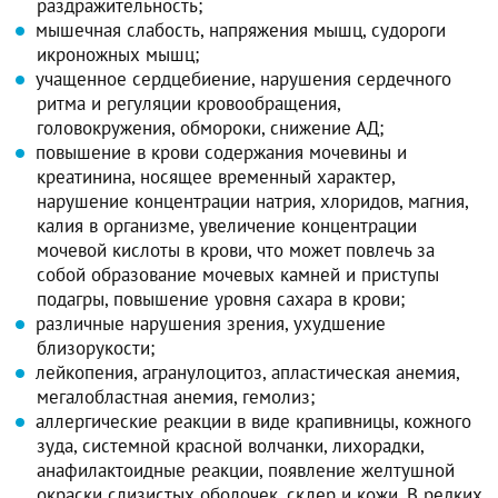
раздражительность;
мышечная слабость, напряжения мышц, судороги
икроножных мышц;
учащенное сердцебиение, нарушения сердечного
ритма и регуляции кровообращения,
головокружения, обмороки, снижение АД;
повышение в крови содержания мочевины и
креатинина, носящее временный характер,
нарушение концентрации натрия, хлоридов, магния,
калия в организме, увеличение концентрации
мочевой кислоты в крови, что может повлечь за
собой образование мочевых камней и приступы
подагры, повышение уровня сахара в крови;
различные нарушения зрения, ухудшение
близорукости;
лейкопения, агранулоцитоз, апластическая анемия,
мегалобластная анемия, гемолиз;
аллергические реакции в виде крапивницы, кожного
зуда, системной красной волчанки, лихорадки,
анафилактоидные реакции, появление желтушной
окраски слизистых оболочек, склер и кожи. В редких