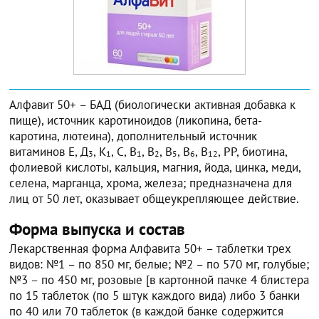
Алфавит 50+ – БАД (биологически активная добавка к
пище), источник каротиноидов (ликопина, бета-
каротина, лютеина), дополнительный источник
витаминов Е, Д
, К
, С, В
, В
, В
, В
, В
, РР, биотина,
3
1
1
2
5
6
12
фолиевой кислоты, кальция, магния, йода, цинка, меди,
селена, марганца, хрома, железа; предназначена для
лиц от 50 лет, оказывает общеукрепляющее действие.
Форма выпуска и состав
Лекарственная форма Алфавита 50+ – таблетки трех
видов: №1 – по 850 мг, белые; №2 – по 570 мг, голубые;
№3 – по 450 мг, розовые [в картонной пачке 4 блистера
по 15 таблеток (по 5 штук каждого вида) либо 3 банки
по 40 или 70 таблеток (в каждой банке содержится