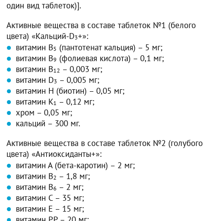
один вид таблеток)].
Активные вещества в составе таблеток №1 (белого
цвета) «Кальций-D
+»:
3
витамин B
(пантотенат кальция) – 5 мг;
5
витамин В
(фолиевая кислота) – 0,1 мг;
9
витамин B
– 0,003 мг;
12
витамин D
– 0,005 мг;
3
витамин H (биотин) – 0,05 мг;
витамин K
– 0,12 мг;
1
хром – 0,05 мг;
кальций – 300 мг.
Активные вещества в составе таблеток №2 (голубого
цвета) «Антиоксиданты+»:
витамин А (бета-каротин) – 2 мг;
витамин B
– 1,8 мг;
2
витамин B
– 2 мг;
6
витамин C – 35 мг;
витамин E – 15 мг;
витамин PP – 20 мг;