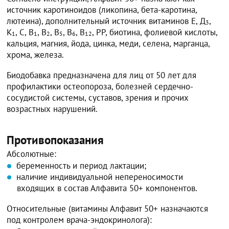
источник каротиноидов (ликопина, бета-каротина,
лютеина), дополнительный источник витаминов Е, Д
,
3
К
, С, В
, В
, В
, В
, В
, РР, биотина, фолиевой кислоты,
1
1
2
5
6
12
кальция, магния, йода, цинка, меди, селена, марганца,
хрома, железа.
Биодобавка предназначена для лиц от 50 лет для
профилактики остеопороза, болезней сердечно-
сосудистой системы, суставов, зрения и прочих
возрастных нарушений.
Противопоказания
Абсолютные:
беременность и период лактации;
наличие индивидуальной непереносимости
входящих в состав Алфавита 50+ компонентов.
Относительные (витамины Алфавит 50+ назначаются
под контролем врача-эндокринолога):