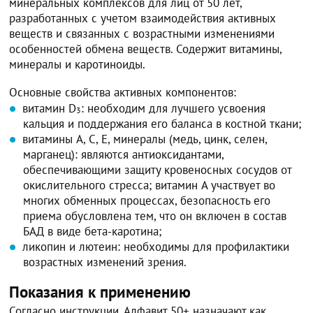
минеральных комплексов для лиц от 50 лет,
разработанных с учетом взаимодействия активных
веществ и связанных с возрастными изменениями
особенностей обмена веществ. Содержит витамины,
минералы и каротиноиды.
Основные свойства активных компонентов:
витамин D
: необходим для лучшего усвоения
3
кальция и поддержания его баланса в костной ткани;
витамины A, C, E, минералы (медь, цинк, селен,
марганец): являются антиоксидантами,
обеспечивающими защиту кровеносных сосудов от
окислительного стресса; витамин A участвует во
многих обменных процессах, безопасность его
приема обусловлена тем, что он включен в состав
БАД в виде бета-каротина;
ликопин и лютеин: необходимы для профилактики
возрастных изменений зрения.
Показания к применению
Согласно инструкции, Алфавит 50+ назначают как