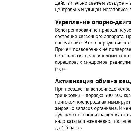
действительно свежем воздухе – в
центральным улицам мегаполиса в
Укрепление опорно-двига
Велотренировки не приводят к ув
состояние связочного аппарата. П
напряжению. Это в первую очередь 
Причем позвоночник не подвергае
беге, занятия велосипедным спор
корешковых синдромов, радикулит
рода.
Активизация обмена вещ
При поездке на велосипеде челове
тренировки – порядка 300-500 кка
притоком кислорода активизирует
жировых запасов организма. Имен
лучших способов избавления от л
надо кататься ежедневно, постепе
до 1,5 часов.