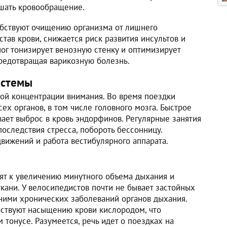
шать кровообращение.
обствуют очищению организма от лишнего
став крови, снижается риск развития инсультов и
ог тонизирует венозную стенку и оптимизирует
предотвращая варикозную болезнь.
истемы
кой концентрации внимания. Во время поездки
ех органов, в том числе головного мозга. Быстрое
ает выброс в кровь эндорфинов. Регулярные занятия
оследствия стресса, побороть бессонницу.
вижений и работа вестибулярного аппарата.
ят к увеличению минутного объема дыхания и
кани. У велосипедистов почти не бывает застойных
 ними хронических заболеваний органов дыхания.
бствуют насыщению крови кислородом, что
 тонусе. Разумеется, речь идет о поездках на