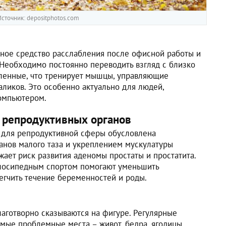
сточник: depositphotos.com
ное средство расслабления после офисной работы и
 Необходимо постоянно переводить взгляд с близко
ленные, что тренирует мышцы, управляющие
ликов. Это особенно актуально для людей,
омпьютером.
 репродуктивных органов
 для репродуктивной сферы обусловлена
анов малого таза и укреплением мускулатуры
ает риск развития аденомы простаты и простатита.
лосипедным спортом помогают уменьшить
егчить течение беременностей и роды.
аготворно сказываются на фигуре. Регулярные
мые проблемные места – живот, бедра, ягодицы.