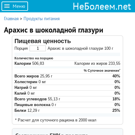
НеБолеем.net
Меню
Главная
>
Продукты питания
Арахис в шоколадной глазури
Пищевая ценность
Порция
Арахис в шоколадной глазури
100
г
Количество на порцию
Калории
506,83
Калории из жиров
233,55
% Суточное значение
*
Всего жиров
25,95
г
40
%
Холестерин
0
мг
0
%
Натрий
0
мг
0
%
Калий
0
мг
0
%
Всего углеводов
55,13
г
18
%
Пищевые волокна
0
г
0
%
Белки
12,29
г
25
%
* Расчет для суточного рациона в 2000 ккал