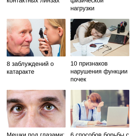
контактных линзах
физической
нагрузки
10 признаков
8 заблуждений о
нарушения функции
катаракте
почек
Мешки под глазами:
6 способов борьбы с