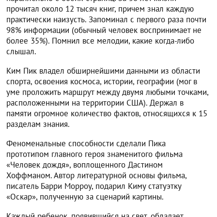
прочитал около 12 тысяч книг, причем знал каждую
практически наизусть. Запоминал с первого раза почти
98% информации (обычный человек воспринимает не
более 35%). Помнил все мелодии, какие когда-либо
слышал.
Ким Пик владел обширнейшими данными из области
спорта, освоения космоса, истории, географии (мог в
уме проложить маршрут между двумя любыми точками,
расположенными на территории США). Держал в
памяти огромное количество фактов, относящихся к 15
разделам знания.
Феноменальные способности сделали Пика
прототипом главного героя знаменитого фильма
«Человек дождя», воплощенного Дастином
Хоффманом. Автор литературной основы фильма,
писатель Барри Морроу, подарил Киму статуэтку
«Оскар», полученную за сценарий картины.
Каждый ребенок, появившийся на свет, обладает