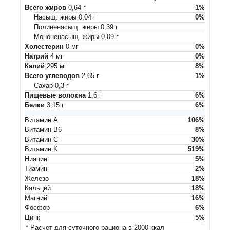
Всего жиров
0,64
г
1
%
Насыщ. жиры
0,04
г
0
%
Полиненасыщ. жиры
0,39
г
Мононенасыщ. жиры
0,09
г
Холестерин
0
мг
0
%
Натрий
4
мг
0
%
Калий
295
мг
8
%
Всего углеводов
2,65
г
1
%
Сахар
0,3
г
Пищевые волокна
1,6
г
6
%
Белки
3,15
г
6
%
Витамин A
106
%
Витамин B6
8
%
Витамин C
30
%
Витамин K
519
%
Ниацин
5
%
Тиамин
2
%
Железо
18
%
Кальций
18
%
Магний
16
%
Фосфор
6
%
Цинк
5
%
* Расчет для суточного рациона в 2000 ккал