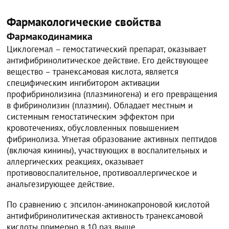
Фармакологические свойства
Фармакодинамика
Циклогемал – гемостатический препарат, оказывает
антифибринолитическое действие. Его действующее
вещество – транексамовая кислота, является
специфическим ингибитором активации
профибринолизина (плазминогена) и его превращения
в фибринолизин (плазмин). Обладает местным и
системным гемостатическим эффектом при
кровотечениях, обусловленных повышением
фибринолиза. Угнетая образование активных пептидов
(включая кинины), участвующих в воспалительных и
аллергических реакциях, оказывает
противовоспалительное, противоаллергическое и
анальгезирующее действие.
По сравнению с эпсилон-аминокапроновой кислотой
антифибринолитическая активность транексамовой
кислоты примерно в 10 раз выше.