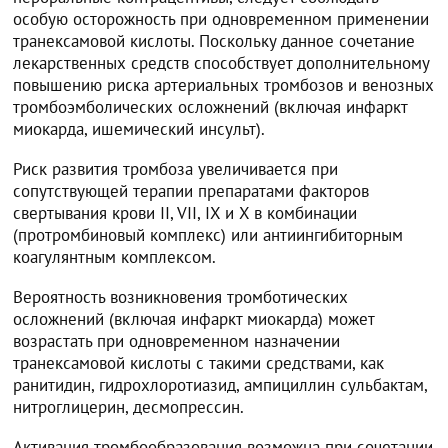
особую осторожность при одновременном применении
транексамовой кислоты. Поскольку данное сочетание
лекарственных средств способствует дополнительному
повышению риска артериальных тромбозов и венозных
тромбоэмболических осложнений (включая инфаркт
миокарда, ишемический инсульт).
Риск развития тромбоза увеличивается при
сопутствующей терапии препаратами факторов
свертывания крови II, VII, IX и X в комбинации
(протромбиновый комплекс) или антиингибиторным
коагулянтным комплексом.
Вероятность возникновения тромботических
осложнений (включая инфаркт миокарда) может
возрастать при одновременном назначении
транексамовой кислоты с такими средствами, как
ранитидин, гидрохлоротиазид, ампициллин сульбактам,
нитроглицерин, десмопрессин.
Активация тромбообразования возможна при сочетании