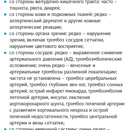
со стороны желудочно-кишечного тракта: часто –
тошнота, рвота, диарея;
со стороны кожи и подкожных тканей: редко –
аллергический дерматит и другие кожные
аллергические реакции;
со стороны органа зрения: редко – нарушения
зрения, включая тромбоз сосудов сетчатки,
нарушение цветового восприятия;
со стороны сосудов: редко – выраженное снижение
артериального давления (АД), тромбоэмболические
осложнения; очень редко – венозные и
артериальные тромбозы различной локализации;
частота не установлена – тромбоз церебральных
артерий, тромбоз глубоких вен ног, тромбоз сонных
артерий, острый инфаркт миокарда, тромбоэмболия
легочной артерии, инсульт, окклюзия
аортокоронарного шунта, тромбоз почечной артерии
с развитием кортикального некроза и острой
почечной недостаточности, тромбоз центральной
артерии и вены сетчатки;
со стороны иммунной системы: очень редко –