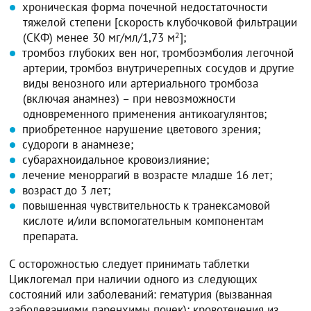
хроническая форма почечной недостаточности
тяжелой степени [скорость клубочковой фильтрации
(СКФ) менее 30 мг/мл/1,73 м
2
];
тромбоз глубоких вен ног, тромбоэмболия легочной
артерии, тромбоз внутричерепных сосудов и другие
виды венозного или артериального тромбоза
(включая анамнез) – при невозможности
одновременного применения антикоагулянтов;
приобретенное нарушение цветового зрения;
судороги в анамнезе;
субарахноидальное кровоизлияние;
лечение меноррагий в возрасте младше 16 лет;
возраст до 3 лет;
повышенная чувствительность к транексамовой
кислоте и/или вспомогательным компонентам
препарата.
С осторожностью следует принимать таблетки
Циклогемал при наличии одного из следующих
состояний или заболеваний: гематурия (вызванная
заболеваниями паренхимы почек); кровотечения из