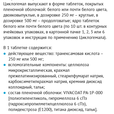
Циклогемал выпускают в форме таблеток, покрытых
пленочной оболочкой: белого или почти белого цвета,
двояковыпуклые, в дозировке 250 мг – круглые, в
дозировке 500 мг – продолговатые; ядро таблеток
белого или почти белого цвета (по 10 шт. в контурных
ячейковых упаковках, в картонной пачке 1, 2, 3 или 6
упаковок и инструкция по применению Циклогемала).
В 1 таблетке содержится:
действующее вещество: транексамовая кислота –
250 мг или 500 мг;
вспомогательные компоненты: целлюлоза
микрокристаллическая, крахмал
прежелатинизированный, стеарилфумарат натрия,
карбоксиметилкрахмал натрия, кремния диоксид
коллоидный, тальк;
состав пленочной оболочки: VIVACOAT РА-1Р-000
[полиэтиленгликоль, гипромеллоза 6 сПз
(гидроксипропилметилцеллюлоза 6 сПз),
полидекстроза (Е1200), титана диоксид, тальк].