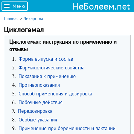
НеБолеем.net
Меню
Главная
>
Лекарства
Циклогемал
Циклогемал: инструкция по применению и
отзывы
1.
Форма выпуска и состав
2.
Фармакологические свойства
3.
Показания к применению
4.
Противопоказания
5.
Способ применения и дозировка
6.
Побочные действия
7.
Передозировка
8.
Особые указания
9.
Применение при беременности и лактации