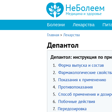
НеБолеем
Медицина и здоровье
Болезни
Лекарства
Пит
Главная
>
Лекарства
Депантол
Депантол: инструкция по пр
1.
Форма выпуска и состав
2.
Фармакологические свойств
3.
Показания к применению
4.
Противопоказания
5.
Способ применения и дозир
6.
Побочные действия
7.
Передозировка