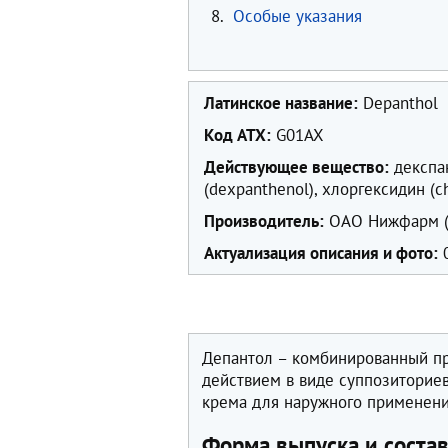
8.
Особые указания
Латинское название:
Depanthol
Код ATX:
G01AX
Действующее вещество:
декспа
(dexpanthenol), хлоргексидин (c
Производитель:
ОАО Нижфарм (
Актуализация описания и фото:
0
Депантол – комбинированный п
действием в виде суппозиториев
крема для наружного применени
Форма выпуска и соста