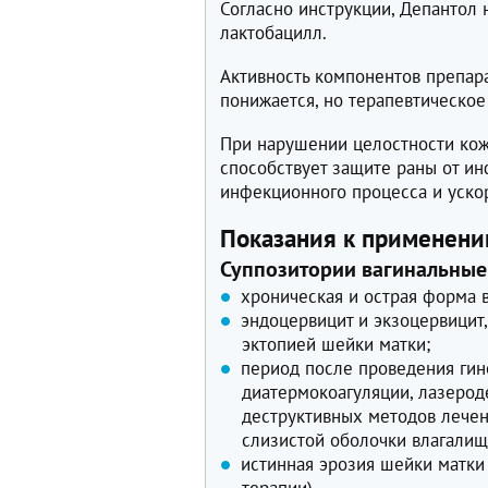
Согласно инструкции, Депантол 
лактобацилл.
Активность компонентов препара
понижается, но терапевтическое
При нарушении целостности ко
способствует защите раны от и
инфекционного процесса и уско
Показания к применен
Суппозитории вагинальные
хроническая и острая форма в
эндоцервицит и экзоцервицит
эктопией шейки матки;
период после проведения гин
диатермокоагуляции, лазерод
деструктивных методов лечен
слизистой оболочки влагалищ
истинная эрозия шейки матки