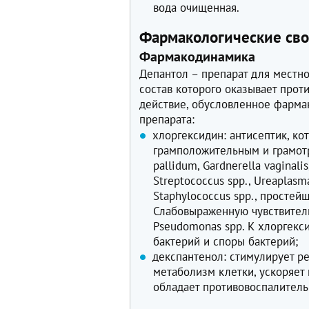
вода очищенная.
Фармакологические сво
Фармакодинамика
Депантол – препарат для местн
состав которого оказывает про
действие, обусловленное фарма
препарата:
хлоргексидин: антисептик, к
грамположительным и грамот
pallidum, Gardnerella vaginalis
Streptococcus spp., Ureaplasma 
Staphylococcus spp., простей
Слабовыраженную чувствитель
Pseudomonas spp. К хлоргекс
бактерий и споры бактерий;
декспантенол: стимулирует р
метаболизм клетки, ускоряет
обладает противовоспалител