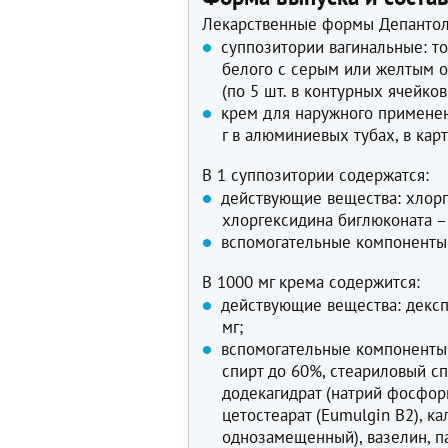
Лекарственные формы Депантол
суппозитории вагинальные: т
белого с серым или желтым о
(по 5 шт. в контурных ячейков
крем для наружного применени
г в алюминиевых тубах, в карт
В 1 суппозитории содержатся:
действующие вещества: хлорг
хлоргексидина биглюконата – 
вспомогательные компоненты:
В 1000 мг крема содержится:
действующие вещества: декспа
мг;
вспомогательные компоненты:
спирт до 60%, стеариловый с
додекагидрат (натрий фосфо
цетостеарат (Eumulgin B2), 
однозамещенный), вазелин, п