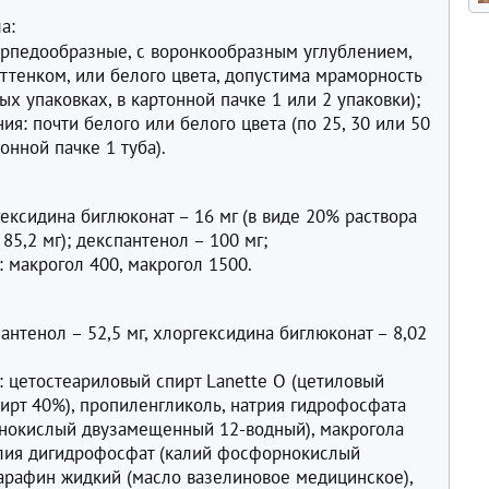
а:
орпедообразные, с воронкообразным углублением,
ттенком, или белого цвета, допустима мраморность
ых упаковках, в картонной пачке 1 или 2 упаковки);
я: почти белого или белого цвета (по 25, 30 или 50
онной пачке 1 туба).
ексидина биглюконат – 16 мг (в виде 20% раствора
85,2 мг); декспантенол – 100 мг;
 макрогол 400, макрогол 1500.
нтенол – 52,5 мг, хлоргексидина биглюконат – 8,02
 цетостеариловый спирт Lanette O (цетиловый
пирт 40%), пропиленгликоль, натрия гидрофосфата
рнокислый двузамещенный 12-водный), макрогола
калия дигидрофосфат (калий фосфорнокислый
арафин жидкий (масло вазелиновое медицинское),