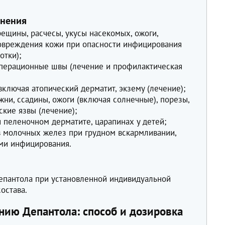
енения
рещины, расчесы, укусы насекомых, ожоги,
повреждения кожи при опасности инфицирования
отки);
операционные швы (лечение и профилактическая
ключая атопический дерматит, экзему (лечение);
ни, ссадины, ожоги (включая солнечные), порезы,
ские язвы (лечение);
пеленочном дерматите, царапинах у детей;
 молочных желез при грудном вскармливании,
ми инфицирования.
епантола при установленной индивидуальной
остава.
нию Депантола: способ и дозировка