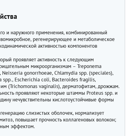
йства
ого и наружного применения, комбинированный
тивомикробное, регенерирующее и метаболическое
кодинамической активностью компонентов
оторый проявляет активность к следующим
рицательным микроорганизмам – Treponema
, Neisseria gonorrhoeae, Chlamydia spp. (speciales),
spp., Escherichia coli, Bacteroides fragilis,
шим (Trichomonas vaginalis), дерматофитам, дрожжам.
ность проявляют некоторые штаммы Proteus spp. и
идину нечувствительны кислотоустойчивые формы
егенерацию слизистых оболочек, нормализует
 митоз, повышает прочность коллагеновых волокон;
ьным эффектом.