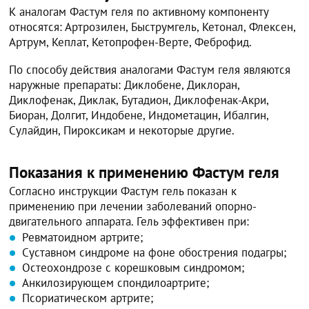
К аналогам Фастум геля по активному компоненту
относятся: Артрозилен, Быструмгель, Кетонал, Флексен,
Артрум, Кеплат, Кетопрофен-Верте, Феброфид.
По способу действия аналогами Фастум геля являются
наружные препараты: Диклобене, Диклоран,
Диклофенак, Диклак, Бутадион, Диклофенак-Акри,
Биоран, Долгит, Индобене, Индометацин, Ибалгин,
Сулайдин, Пироксикам и некоторые другие.
Показания к применению Фастум геля
Согласно инструкции Фастум гель показан к
применению при лечении заболеваний опорно-
двигательного аппарата. Гель эффективен при:
Ревматоидном артрите;
Суставном синдроме на фоне обострения подагры;
Остеохондрозе с корешковым синдромом;
Анкилозирующем спондилоартрите;
Псориатическом артрите;