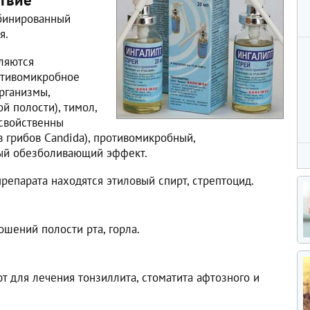
мбинированный
я.
ляются
отивомикробное
рганизмы,
й полости), тимол,
 свойственны
 грибов Candida), противомикробный,
ый обезболивающий эффект.
репарата находятся этиловый спирт, стрептоцид.
шений полости рта, горла.
т для лечения тонзиллита, стоматита афтозного и