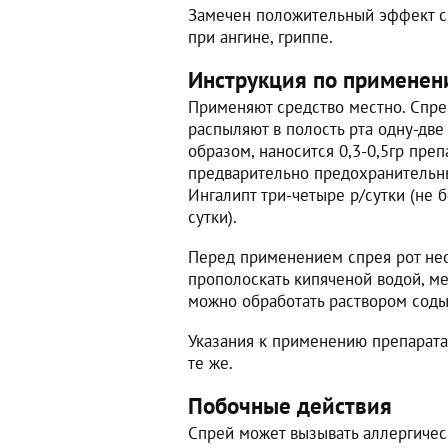
Замечен положительный эффект сп
при ангине, гриппе.
Инструкция по применен
Применяют средство местно. Спре
распыляют в полость рта одну-две
образом, наносится 0,3-0,5гр препа
предварительно предохранительны
Ингалипт три-четыре р/сутки (не 
сутки).
Перед применением спрея рот не
прополоскать кипяченой водой, м
можно обработать раствором соды
Указания к применению препарата
те же.
Побочные действия
Спрей может вызывать аллергичес