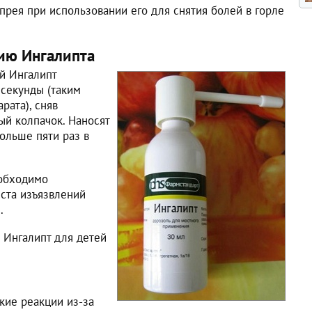
рея при использовании его для снятия болей в горле
ию Ингалипта
й Ингалипт
 секунды (таким
рата), сняв
й колпачок. Наносят
больше пяти раз в
обходимо
еста изъязвлений
.
 Ингалипт для детей
кие реакции из-за