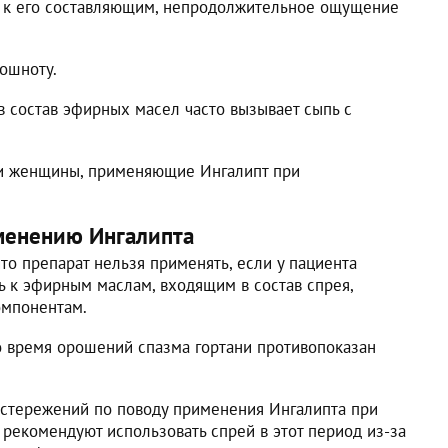
и к его составляющим, непродолжительное ощущение
тошноту.
в состав эфирных масел часто вызывает сыпь с
и женщины, применяющие Ингалипт при
менению Ингалипта
что препарат нельзя применять, если у пациента
ь к эфирным маслам, входящим в состав спрея,
омпонентам.
о время орошений спазма гортани противопоказан
остережений по поводу применения Ингалипта при
 рекомендуют использовать спрей в этот период из-за