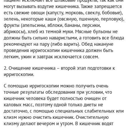
пациент исключает все шлаковые продукты, так как они
могут вызывать вздутие кишечника. Также запрещается
есть свежие овощи (капусту, морковь, свеклу, бобовые),
зелень, некоторые каши (овсяную, пшенную, перловую),
фрукты (апельсины, яблоки, бананы, персики,
абрикосы), хлеб из темной муки. Мясные бульоны не
должны быть сильно наваристыми, а готовить все блюда
рекомендуют на пару (либо варить). Обед накануне
проведения ирригоскопии кишечника должен быть
легким, ужин и завтрак исключается совсем.
2. Очищение кишечника – второй этап подготовки к
ирригоскопии.
С помощью ирригоскопии можно получить очень
точные результаты обследования при условии, что
кишечник человека будет полностью очищен от
каловых масс, поэтому одной только диеты не
достаточно, с помощью специальных слабительных или
клизм нужно очистить кишечник. Очистительную
клизму делают вечером и утром. В кишечник водят