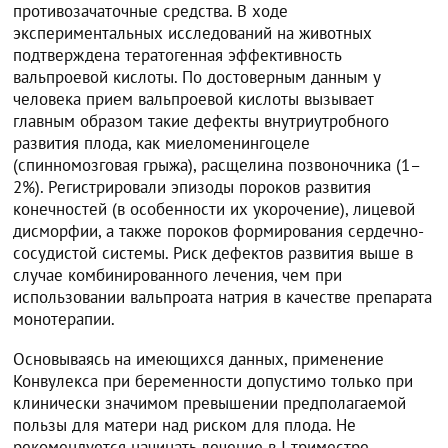
противозачаточные средства. В ходе
экспериментальных исследований на животных
подтверждена тератогенная эффективность
вальпроевой кислоты. По достоверным данным у
человека прием вальпроевой кислоты вызывает
главным образом такие дефекты внутриутробного
развития плода, как миеломенингоцеле
(спинномозговая грыжа), расщелина позвоночника (1–
2%). Регистрировали эпизоды пороков развития
конечностей (в особенности их укорочение), лицевой
дисморфии, а также пороков формирования сердечно-
сосудистой системы. Риск дефектов развития выше в
случае комбинированного лечения, чем при
использовании вальпроата натрия в качестве препарата
монотерапии.
Основываясь на имеющихся данных, применение
Конвулекса при беременности допустимо только при
клинически значимом превышении предполагаемой
пользы для матери над риском для плода. Не
рекомендуется начинать лечение в I триместре