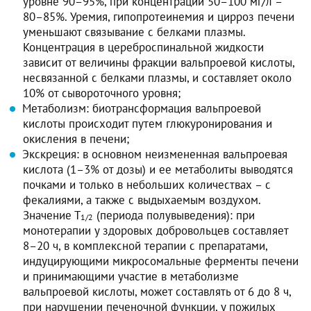
уровне 90–95%, при концентрации 50–100 мг/л –
80–85%. Уремия, гипопротеинемия и цирроз печени
уменьшают связывание с белками плазмы.
Концентрация в цереброспинальной жидкости
зависит от величины фракции вальпроевой кислоты,
несвязанной с белками плазмы, и составляет около
10% от сывороточного уровня;
Метаболизм: биотрансформация вальпроевой
кислоты происходит путем глюкуронирования и
окисления в печени;
Экскреция: в основном неизмененная вальпроевая
кислота (1–3% от дозы) и ее метаболиты выводятся
почками и только в небольших количествах – с
фекалиями, а также с выдыхаемым воздухом.
Значение Т
(периода полувыведения): при
1/2
монотерапии у здоровых добровольцев составляет
8–20 ч, в комплексной терапии с препаратами,
индуцирующими микросомальные ферменты печени
и принимающими участие в метаболизме
вальпроевой кислоты, может составлять от 6 до 8 ч,
при нарушении печеночной функции, у пожилых