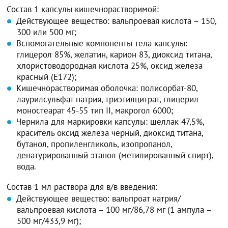
Состав 1 капсулы кишечнорастворимой:
Действующее вещество: вальпроевая кислота – 150,
300 или 500 мг;
Вспомогательные компоненты тела капсулы:
глицерол 85%, желатин, карион 83, диоксид титана,
хлористоводородная кислота 25%, оксид железа
красный (Е172);
Кишечнорастворимая оболочка: полисорбат-80,
лаурилсульфат натрия, триэтилцитрат, глицерил
моностеарат 45-55 тип II, макрогол 6000;
Чернила для маркировки капсулы: шеллак 47,5%,
краситель оксид железа черный, диоксид титана,
бутанол, пропиленгликоль, изопропанол,
денатурированный этанол (метилированный спирт),
вода.
Состав 1 мл раствора для в/в введения:
Действующее вещество: вальпроат натрия/
вальпроевая кислота – 100 мг/86,78 мг (1 ампула –
500 мг/433,9 мг);