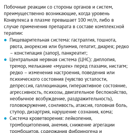
Побочные реакции со стороны органов и систем,
преимущественно возникающие, когда уровень
Конвулекса в плазме превышает 100 мг/л, либо в
случае применения препарата в составе комплексной
терапии:
Пищеварительная система: гастралгия, тошнота,
рвота, анорексия или булимия, гепатит, диарея; редко
– констипация (запор), панкреатит;
Центральная нервная система (ЦНС): диплопия,
тремор, мелькание «мушек» перед глазами, нистагм;
редко – изменения настроения, поведения или
психического состояния (чувство усталости,
депрессия, галлюцинации, гиперактивное состояние,
агрессивность, психозы, двигательное беспокойство,
необычное возбуждение, раздражительность),
головокружение, сонливость, атаксия, головная боль,
ступор, дизартрия, нарушение сознания, кома;
Система кроветворения: лейкопения,
тромбоцитопения, анемия, снижение агрегации
тромбоцитов, содержания фибриногена и