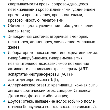
свертываемости крови, сопровождающееся
петехиальными кровоизлияниями, удлинением
времени кровотечения, кровоподтеками,
кровоточивостью, гематомами;
Обмен веществ: увеличение либо уменьшение
массы тела;
Эндокринная система: вторичная аменорея,
галакторея, дисменорея, увеличение молочных
желез;
Лабораторные показатели: гиперкреатининемия,
гипербилирубинемия, гипераммониемия,
незначительное дозозависимое повышение
активности аланинаминотрансферазы (АЛТ),
аспартатаминотрансферазы (АСТ) и
лактатдегидрогеназы (ЛДГ);
Аллергические ответы: крапивница, кожная сыпь,
ангионевротический отек, синдром Стивенса-
Джонсона, фотосенсибилизация;
Другое: отеки, выпадение волос (обычно после
отмены Конвулекса волосы восстанавливаются).