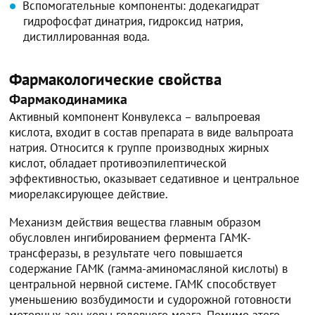
Вспомогательные компоненты: додекагидрат
гидрофосфат динатрия, гидроксид натрия,
дистиллированная вода.
Фармакологические свойства
Фармакодинамика
Активный компонент Конвулекса – вальпроевая
кислота, входит в состав препарата в виде вальпроата
натрия. Относится к группе производных жирных
кислот, обладает противоэпилептической
эффективностью, оказывает седативное и центральное
миорелаксирующее действие.
Механизм действия вещества главным образом
обусловлен ингибированием фермента ГАМК-
трансферазы, в результате чего повышается
содержание ГАМК (гамма-аминомасляной кислоты) в
центральной нервной системе. ГАМК способствует
уменьшению возбудимости и судорожной готовности
моторных зон коры головного мозга. Помимо этого,