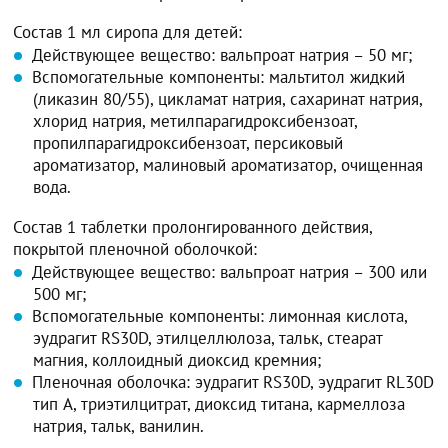
Состав 1 мл сиропа для детей:
Действующее вещество: вальпроат натрия – 50 мг;
Вспомогательные компоненты: мальтитол жидкий
(ликазин 80/55), цикламат натрия, сахаринат натрия,
хлорид натрия, метилпарагидроксибензоат,
пропилпарагидроксибензоат, персиковый
ароматизатор, малиновый ароматизатор, очищенная
вода.
Состав 1 таблетки пролонгированного действия,
покрытой пленочной оболочкой:
Действующее вещество: вальпроат натрия – 300 или
500 мг;
Вспомогательные компоненты: лимонная кислота,
эудрагит RS30D, этилцеллюлоза, тальк, стеарат
магния, коллоидный диоксид кремния;
Пленочная оболочка: эудрагит RS30D, эудрагит RL30D
тип A, триэтилцитрат, диоксид титана, кармеллоза
натрия, тальк, ванилин.