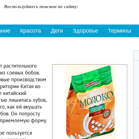
Воспользуйтесь поиском по сайту:
ание
Красота
Дети
Здоровье
Термины
т растительного
из соевых бобов.
рвые производством
ритории Китая во
е китайский
тью лишилась зубов,
о, как ей вкушать
бов. Он попросту
 приемлемую форму.
ре пользуется