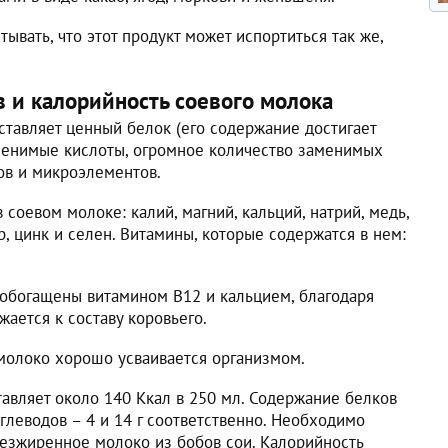
ывать, что этот продукт может испортиться так же,
в и калорийность соевого молока
ставляет ценный белок (его содержание достигает
менимые кислоты, огромное количество заменимых
ов и микроэлементов.
соевом молоке: калий, магний, кальций, натрий, медь,
, цинк и селен. Витамины, которые содержатся в нем:
а обогащены витамином B12 и кальцием, благодаря
жается к составу коровьего.
 молоко хорошо усваивается организмом.
авляет около 140 Ккал в 250 мл. Содержание белков
углеводов – 4 и 14 г соответственно. Необходимо
безжиренное молоко из бобов сои. Калорийность