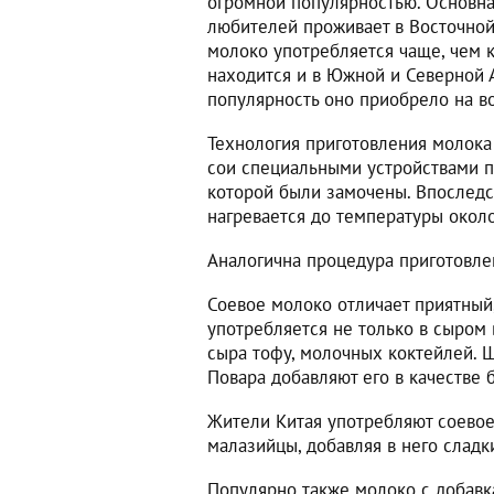
огромной популярностью. Основна
любителей проживает в Восточной 
молоко употребляется чаще, чем к
находится и в Южной и Северной А
популярность оно приобрело на во
Технология приготовления молока
сои специальными устройствами п
которой были замочены. Впоследс
нагревается до температуры около
Аналогична процедура приготовле
Соевое молоко отличает приятный,
употребляется не только в сыром 
сыра тофу, молочных коктейлей. 
Повара добавляют его в качестве
Жители Китая употребляют соевое
малазийцы, добавляя в него слад
Популярно также молоко с добавка