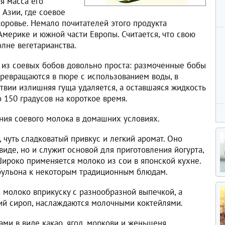
я масса его
Азии, где соевое
оровье. Немало почитателей этого продукта
мерике и южной части Европы. Считается, что свою
лне вегетарианства.
 из соевых бобов довольно проста: размоченные бобы
ревращаются в пюре с использованием воды, в
твии излишняя гуща удаляется, а оставшаяся жидкость
 150 градусов на короткое время.
ния соевого молока в домашних условиях.
 чуть сладковатый привкус и легкий аромат. Оно
виде, но и служит основой для приготовления йогурта,
Широко применяется молоко из сои в японской кухне.
 бульона к некоторым традиционным блюдам.
 молоко вприкуску с разнообразной выпечкой, а
кий сироп, наслаждаются молочными коктейлями.
ми в виде какао, ягод, моркови и женьшеня.