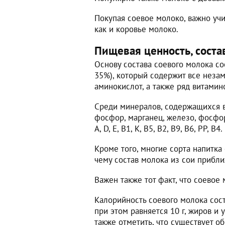
Покупая соевое молоко, важно учит
как и коровье молоко.
Пищевая ценность, соста
Основу состава соевого молока со
35%), который содержит все неза
аминокислот, а также ряд витамин
Среди минералов, содержащихся в 
фосфор, марганец, железо, фосфор
A, D, E, B1, K, B5, B2, B9, B6, PP, B4.
Кроме того, многие сорта напитк
чему состав молока из сои прибли
Важен также тот факт, что соевое
Калорийность соевого молока сост
при этом равняется 10 г, жиров и 
также отметить, что существует о