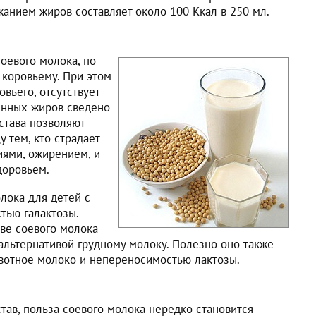
анием жиров составляет около 100 Ккал в 250 мл.
оевого молока, по
 коровьему. При этом
овьего, отсутствует
енных жиров сведено
става позволяют
 тем, кто страдает
ями, ожирением, и
доровьем.
лока для детей с
стью галактозы.
аве соевого молока
альтернативой грудному молоку. Полезно оно также
ивотное молоко и непереносимостью лактозы.
тав, польза соевого молока нередко становится