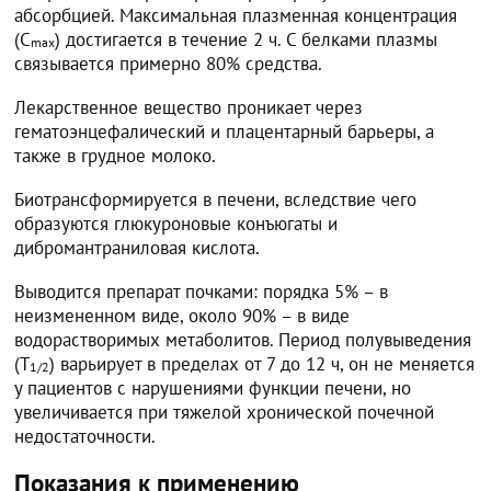
абсорбцией. Максимальная плазменная концентрация
(C
) достигается в течение 2 ч. С белками плазмы
max
связывается примерно 80% средства.
Лекарственное вещество проникает через
гематоэнцефалический и плацентарный барьеры, а
также в грудное молоко.
Биотрансформируется в печени, вследствие чего
образуются глюкуроновые конъюгаты и
дибромантраниловая кислота.
Выводится препарат почками: порядка 5% – в
неизмененном виде, около 90% – в виде
водорастворимых метаболитов. Период полувыведения
(Т
) варьирует в пределах от 7 до 12 ч, он не меняется
1/2
у пациентов с нарушениями функции печени, но
увеличивается при тяжелой хронической почечной
недостаточности.
Показания к применению