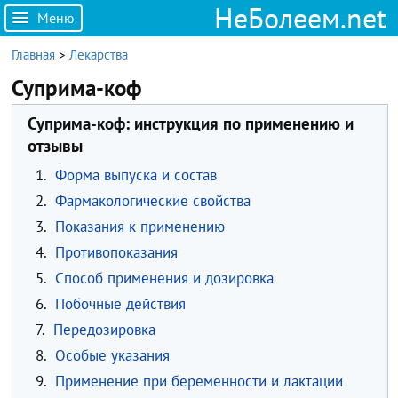
НеБолеем.net
Меню
Главная
>
Лекарства
Суприма-коф
Суприма-коф: инструкция по применению и
отзывы
1.
Форма выпуска и состав
2.
Фармакологические свойства
3.
Показания к применению
4.
Противопоказания
5.
Способ применения и дозировка
6.
Побочные действия
7.
Передозировка
8.
Особые указания
9.
Применение при беременности и лактации