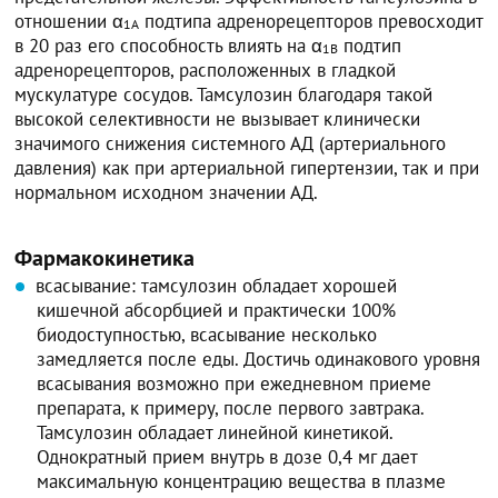
отношении α
подтипа адренорецепторов превосходит
1A
в 20 раз его способность влиять на α
подтип
1B
адренорецепторов, расположенных в гладкой
мускулатуре сосудов. Тамсулозин благодаря такой
высокой селективности не вызывает клинически
значимого снижения системного АД (артериального
давления) как при артериальной гипертензии, так и при
нормальном исходном значении АД.
Фармакокинетика
всасывание: тамсулозин обладает хорошей
кишечной абсорбцией и практически 100%
биодоступностью, всасывание несколько
замедляется после еды. Достичь одинакового уровня
всасывания возможно при ежедневном приеме
препарата, к примеру, после первого завтрака.
Тамсулозин обладает линейной кинетикой.
Однократный прием внутрь в дозе 0,4 мг дает
максимальную концентрацию вещества в плазме