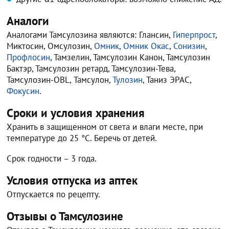
Аналоги
Аналогами Тамсулозина являются: Глансин,
Гиперпрост
,
Миктосин, Омсулозин,
Омник
,
Омник Окас
,
Сонизин
,
Профлосин
, Тамзелин, Тамсулозин Канон, Тамсулозин
Бактэр, Тамсулозин ретард, Тамсулозин-Тева,
Тамсулозин-OBL, Тамсулон,
Тулозин
, Таниз ЭРАС,
Фокусин
.
Сроки и условия хранения
Хранить в защищенном от света и влаги месте, при
температуре до 25 °С. Беречь от детей.
Срок годности – 3 года.
Условия отпуска из аптек
Отпускается по рецепту.
Отзывы о Тамсулозине