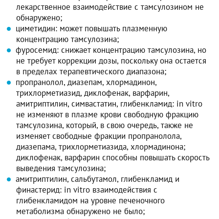
лекарственное взаимодействие с тамсулозином не
обнаружено;
циметидин: может повышать плазменную
концентрацию тамсулозина;
фуросемид: снижает концентрацию тамсулозина, но
не требует коррекции дозы, поскольку она остается
в пределах терапевтического диапазона;
пропранолол, диазепам, хлормадинон,
трихлорметиазид, диклофенак, варфарин,
амитриптилин, симвастатин, глибенкламид: in vitro
не изменяют в плазме крови свободную фракцию
тамсулозина, который, в свою очередь, также не
изменяет свободные фракции пропранолола,
диазепама, трихлорметиазида, хлормадинона;
диклофенак, варфарин способны повышать скорость
выведения тамсулозина;
амитриптилин, сальбутамол, глибенкламид и
финастерид: in vitro взаимодействия с
глибенкламидом на уровне печеночного
метаболизма обнаружено не было;