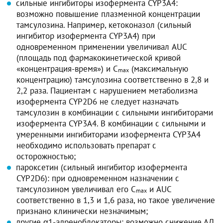
сильные ингибиторы изофермента CYP3A4:
возможно повышение плазменной концентрации
тамсулозина. Например, кетоконазол (сильный
ингибитор изофермента CYP3A4) при
одновременном применении увеличивал AUC
(площадь под фармакокинетической кривой
«концентрация-время») и C
(максимальную
max
концентрацию) тамсулозина соответственно в 2,8 и
2,2 раза. Пациентам с нарушением метаболизма
изофермента CYP2D6 не следует назначать
тамсулозин в комбинации с сильными ингибиторами
изофермента CYP3A4. В комбинации с сильными и
умеренными ингибиторами изофермента CYP3A4
необходимо использовать препарат с
осторожностью;
пароксетин (сильный ингибитор изофермента
CYP2D6): при одновременном назначении с
тамсулозином увеличивал его C
и AUC
max
соответственно в 1,3 и 1,6 раза, но такое увеличение
признано клинически незначимым;
другие α1-адреноблокаторы: возможно снижение АД.