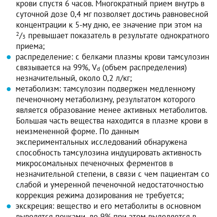
крови спустя 6 часов. Многократный прием внутрь в
суточной дозе 0,4 мг позволяет достичь равновесной
концентрации к 5-му дню, ее значение при этом на
2
/
превышает показатель в результате однократного
3
приема;
распределение: с белками плазмы крови тамсулозин
связывается на 99%, V
(объем распределения)
d
незначительный, около 0,2 л/кг;
метаболизм: тамсулозин подвержен медленному
печеночному метаболизму, результатом которого
является образование менее активных метаболитов.
Большая часть вещества находится в плазме крови в
неизмененной форме. По данным
экспериментальных исследований обнаружена
способность тамсулозина индуцировать активность
микросомальных печеночных ферментов в
незначительной степени, в связи с чем пациентам со
слабой и умеренной печеночной недостаточностью
коррекция режима дозирования не требуется;
экскреция: вещество и его метаболиты в основном
выводятся почками, до 9% при этом выделяется в