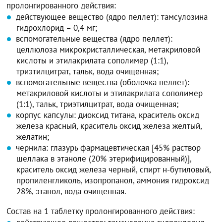
пролонгированного действия:
действующее вещество (ядро пеллет): тамсулозина
гидрохлорид – 0,4 мг;
вспомогательные вещества (ядро пеллет):
целлюлоза микрокристаллическая, метакриловой
кислоты и этилакрилата сополимер (1:1),
триэтилцитрат, тальк, вода очищенная;
вспомогательные вещества (оболочка пеллет):
метакриловой кислоты и этилакрилата сополимер
(1:1), тальк, триэтилцитрат, вода очищенная;
корпус капсулы: диоксид титана, краситель оксид
железа красный, краситель оксид железа желтый,
желатин;
чернила: глазурь фармацевтическая [45% раствор
шеллака в этаноле (20% этерифицированный)],
краситель оксид железа черный, спирт н-бутиловый,
пропиленгликоль, изопропанол, аммония гидроксид
28%, этанол, вода очищенная.
Состав на 1 таблетку пролонгированного действия: