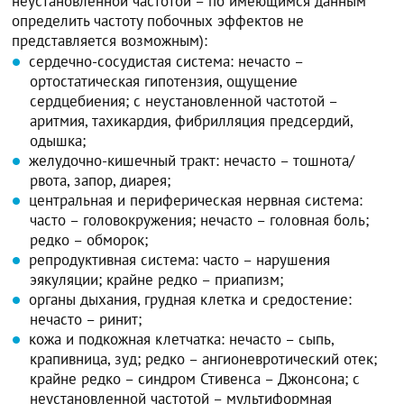
неустановленной частотой – по имеющимся данным
определить частоту побочных эффектов не
представляется возможным):
сердечно-сосудистая система: нечасто –
ортостатическая гипотензия, ощущение
сердцебиения; с неустановленной частотой –
аритмия, тахикардия, фибрилляция предсердий,
одышка;
желудочно-кишечный тракт: нечасто – тошнота/
рвота, запор, диарея;
центральная и периферическая нервная система:
часто – головокружения; нечасто – головная боль;
редко – обморок;
репродуктивная система: часто – нарушения
эякуляции; крайне редко – приапизм;
органы дыхания, грудная клетка и средостение:
нечасто – ринит;
кожа и подкожная клетчатка: нечасто – сыпь,
крапивница, зуд; редко – ангионевротический отек;
крайне редко – синдром Стивенса – Джонсона; с
неустановленной частотой – мультиформная