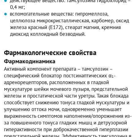
действующее вещество: тамсулозина гидрохлорид –
0,4 мг;
вспомогательные вещества: гипромеллоза,
целлюлоза микрокристаллическая, карбомер, оксид
железа красный (Е172), стеарат магния, кремния
диоксид коллоидный безводный.
Фармакологические свойства
Фармакодинамика
Активный компонент препарата – тамсулозин –
специфический блокатор постсинаптических α
-
1
адренорецепторов, расположенных в гладкой
мускулатуре шейки мочевого пузыря, предстательной
железы и простатической части уретры. Такая блокада
способствует снижению тонуса гладкой мускулатуры и
улучшению оттока мочи, одновременно уменьшает
выраженность симптомов наполнения/опорожнения из-
за повышенного тонуса гладких мышц и детрузорной
гиперактивности при доброкачественной гиперплазии
предстательной железы. Эффективность тамсулозина в