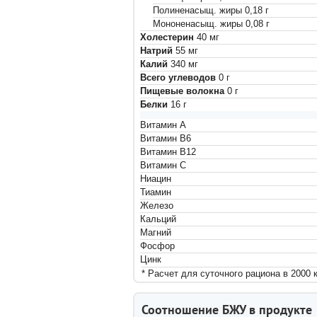
Полиненасыщ. жиры
0,18
г
Мононенасыщ. жиры
0,08
г
Холестерин
40
мг
Натрий
55
мг
Калий
340
мг
Всего углеводов
0
г
Пищевые волокна
0
г
Белки
16
г
Витамин A
Витамин B6
Витамин B12
Витамин C
Ниацин
Тиамин
Железо
Кальций
Магний
Фосфор
Цинк
* Расчет для суточного рациона в 2000 
Соотношение БЖУ в продукте