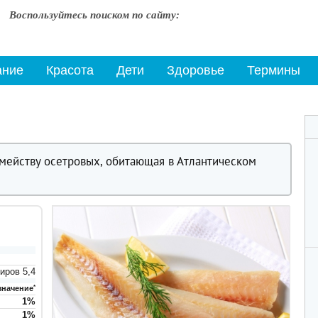
Воспользуйтесь поиском по сайту:
ание
Красота
Дети
Здоровье
Термины
емейству осетровых, обитающая в Атлантическом
жиров
5,4
значение
*
1
%
1
%