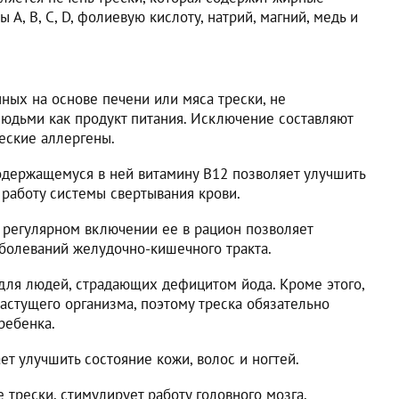
 А, В, С, D, фолиевую кислоту, натрий, магний, медь и
нных на основе печени или мяса трески, не
людьми как продукт питания. Исключение составляют
еские аллергены.
одержащемуся в ней витамину В12 позволяет улучшить
 работу системы свертывания крови.
и регулярном включении ее в рацион позволяет
аболеваний желудочно-кишечного тракта.
для людей, страдающих дефицитом йода. Кроме этого,
астущего организма, поэтому треска обязательно
ребенка.
т улучшить состояние кожи, волос и ногтей.
 трески, стимулирует работу головного мозга,