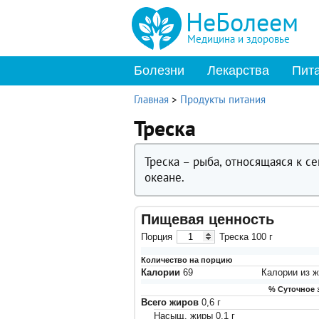
НеБолеем
Медицина и здоровье
Болезни
Лекарства
Пит
Главная
>
Продукты питания
Треска
Треска – рыба, относящаяся к с
океане.
Пищевая ценность
Порция
Треска
100
г
Количество на порцию
Калории
69
Калории из 
% Суточное 
Всего жиров
0,6
г
Насыщ. жиры
0,1
г