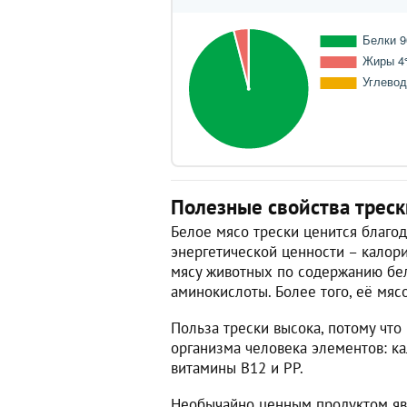
Полезные свойства треск
Белое мясо трески ценится благод
энергетической ценности – калорий
мясу животных по содержанию бел
аминокислоты. Более того, её мяс
Польза трески высока, потому чт
организма человека элементов: кал
витамины В12 и РР.
Необычайно ценным продуктом явл