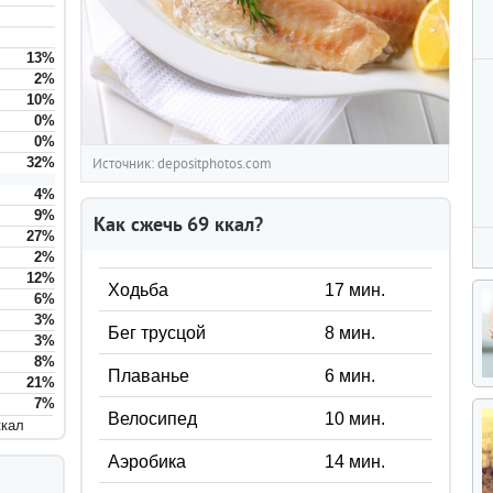
13
%
2
%
10
%
0
%
0
%
32
%
Источник: depositphotos.com
4
%
9
%
Как сжечь
69
ккал?
27
%
2
%
12
%
Ходьба
17
мин.
6
%
3
%
Бег трусцой
8
мин.
3
%
8
%
Плаванье
6
мин.
21
%
7
%
Велосипед
10
мин.
ккал
Аэробика
14
мин.