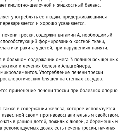
ает кислотно-щелочной и жидкостный баланс.
оляет употреблять её людям, придерживающимся
о переваривается и хорошо усваивается.
з печени трески, содержит витамин А, необходимый
D, способствующий формированию костной ткани,
лактики рахита у детей, при нарушениях памяти.
ся в большом содержании омега-3 полиненасыщенных
лактики и лечения болезни Альцгеймера,
микроэлементов. Употребление печени трески
еросклеротических бляшек на стенках сосудов.
тся применение печени трески при болезнях опорно-
я также в содержании железа, которое используется
, известной своим противовоспалительным свойством.
ючать в рацион детей, пожилых людей, а беременным
 рекомендуемых дозах есть печень трески, начиная