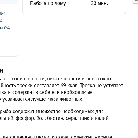
Работа по дому
23
мин.
и
аря своей сочности, питательности и невысокой
ность трески составляет 69 ккал. Треска не уступает
ка и содержит в себе все необходимые
о усваивается лучше мяса животных.
о рыба содержит множество необходимых для
ьций, фосфор, йод, биотин, сера, цинк и калий,
яется печень трески, которая содержит жирные