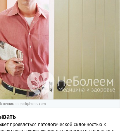
сточник: depositphotos.com
ывать
жет проявляться патологической склонностью к
ресчитывает окружающие его предметы: ступеньки в