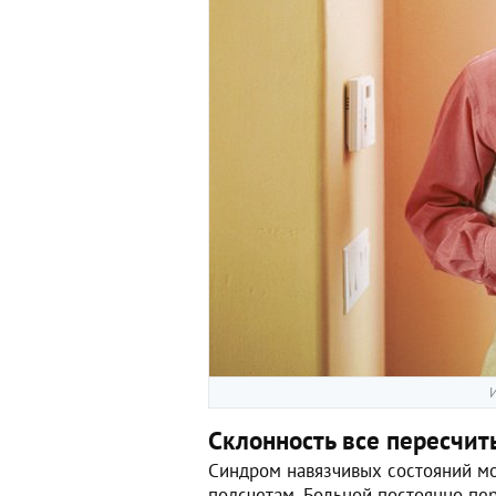
И
Склонность все пересчит
Синдром навязчивых состояний мо
подсчетам. Больной постоянно пе