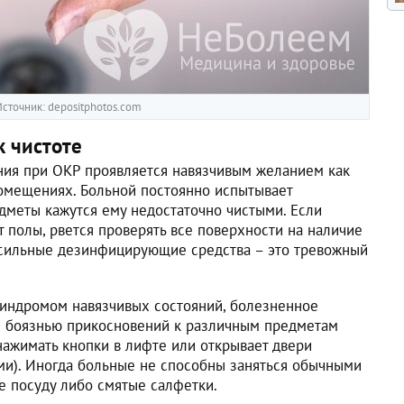
сточник: depositphotos.com
к чистоте
ния при ОКР проявляется навязчивым желанием как
омещениях. Больной постоянно испытывает
меты кажутся ему недостаточно чистыми. Если
т полы, рвется проверять все поверхности на наличие
 сильные дезинфицирующие средства – это тревожный
синдромом навязчивых состояний, болезненное
я боязнью прикосновений к различным предметам
нажимать кнопки в лифте или открывает двери
ами). Иногда больные не способны заняться обычными
е посуду либо смятые салфетки.