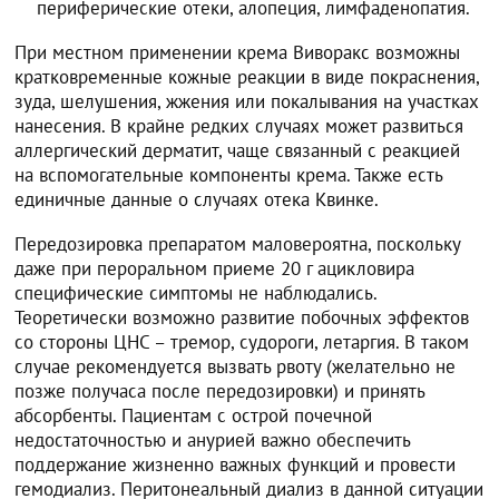
периферические отеки, алопеция, лимфаденопатия.
При местном применении крема Виворакс возможны
кратковременные кожные реакции в виде покраснения,
зуда, шелушения, жжения или покалывания на участках
нанесения. В крайне редких случаях может развиться
аллергический дерматит, чаще связанный с реакцией
на вспомогательные компоненты крема. Также есть
единичные данные о случаях отека Квинке.
Передозировка препаратом маловероятна, поскольку
даже при пероральном приеме 20 г ацикловира
специфические симптомы не наблюдались.
Теоретически возможно развитие побочных эффектов
со стороны ЦНС – тремор, судороги, летаргия. В таком
случае рекомендуется вызвать рвоту (желательно не
позже получаса после передозировки) и принять
абсорбенты. Пациентам с острой почечной
недостаточностью и анурией важно обеспечить
поддержание жизненно важных функций и провести
гемодиализ. Перитонеальный диализ в данной ситуации