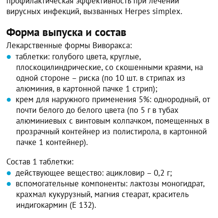
профилактическая эффективность при лечении
вирусных инфекций, вызванных Herpes simplex.
Форма выпуска и состав
Лекарственные формы Виворакса:
таблетки: голубого цвета, круглые,
плоскоцилиндрические, со скошенными краями, на
одной стороне – риска (по 10 шт. в стрипах из
алюминия, в картонной пачке 1 стрип);
крем для наружного применения 5%: однородный, от
почти белого до белого цвета (по 5 г в тубах
алюминиевых с винтовым колпачком, помещенных в
прозрачный контейнер из полистирола, в картонной
пачке 1 контейнер).
Состав 1 таблетки:
действующее вещество: ацикловир – 0,2 г;
вспомогательные компоненты: лактозы моногидрат,
крахмал кукурузный, магния стеарат, краситель
индигокармин (Е 132).