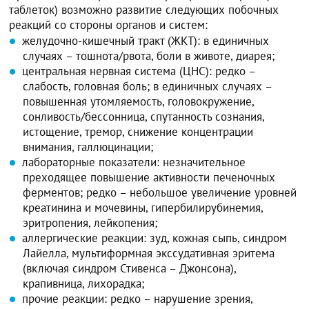
таблеток) возможно развитие следующих побочных
реакций со стороны органов и систем:
желудочно-кишечный тракт (ЖКТ): в единичных
случаях – тошнота/рвота, боли в животе, диарея;
центральная нервная система (ЦНС): редко –
слабость, головная боль; в единичных случаях –
повышенная утомляемость, головокружение,
сонливость/бессонница, спутанность сознания,
истощение, тремор, снижение концентрации
внимания, галлюцинации;
лабораторные показатели: незначительное
преходящее повышение активности печеночных
ферментов; редко – небольшое увеличение уровней
креатинина и мочевины, гипербилирубинемия,
эритропения, лейкопения;
аллергические реакции: зуд, кожная сыпь, синдром
Лайелла, мультиформная экссудативная эритема
(включая синдром Стивенса – Джонсона),
крапивница, лихорадка;
прочие реакции: редко – нарушение зрения,