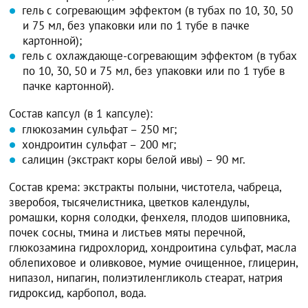
гель с согревающим эффектом (в тубах по 10, 30, 50
и 75 мл, без упаковки или по 1 тубе в пачке
картонной);
гель с охлаждающе-согревающим эффектом (в тубах
по 10, 30, 50 и 75 мл, без упаковки или по 1 тубе в
пачке картонной).
Состав капсул (в 1 капсуле):
глюкозамин сульфат – 250 мг;
хондроитин сульфат – 200 мг;
салицин (экстракт коры белой ивы) – 90 мг.
Состав крема: экстракты полыни, чистотела, чабреца,
зверобоя, тысячелистника, цветков календулы,
ромашки, корня солодки, фенхеля, плодов шиповника,
почек сосны, тмина и листьев мяты перечной,
глюкозамина гидрохлорид, хондроитина сульфат, масла
облепиховое и оливковое, мумие очищенное, глицерин,
нипазол, нипагин, полиэтиленгликоль стеарат, натрия
гидроксид, карбопол, вода.