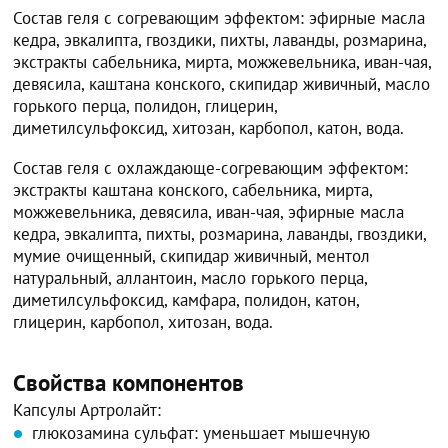
Состав геля с согревающим эффектом: эфирные масла
кедра, эвкалипта, гвоздики, пихты, лаванды, розмарина,
экстракты сабельника, мирта, можжевельника, иван-чая,
девясила, каштана конского, скипидар живичный, масло
горького перца, полидон, глицерин,
диметилсульфоксид, хитозан, карбопол, катон, вода.
Состав геля с охлаждающе-согревающим эффектом:
экстракты каштана конского, сабельника, мирта,
можжевельника, девясила, иван-чая, эфирные масла
кедра, эвкалипта, пихты, розмарина, лаванды, гвоздики,
мумие очищенный, скипидар живичный, ментол
натуральный, аллантоин, масло горького перца,
диметилсульфоксид, камфара, полидон, катон,
глицерин, карбопол, хитозан, вода.
Свойства компонентов
Капсулы Артролайт:
глюкозамина сульфат: уменьшает мышечную