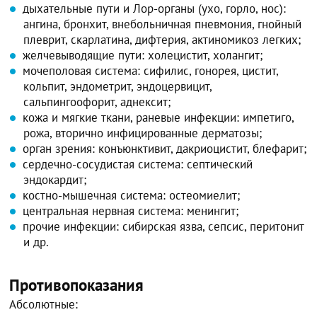
дыхательные пути и Лор-органы (ухо, горло, нос):
ангина, бронхит, внебольничная пневмония, гнойный
плеврит, скарлатина, дифтерия, актиномикоз легких;
желчевыводящие пути: холецистит, холангит;
мочеполовая система: сифилис, гонорея, цистит,
кольпит, эндометрит, эндоцервицит,
сальпингоофорит, аднексит;
кожа и мягкие ткани, раневые инфекции: импетиго,
рожа, вторично инфицированные дерматозы;
орган зрения: конъюнктивит, дакриоцистит, блефарит;
сердечно-сосудистая система: септический
эндокардит;
костно-мышечная система: остеомиелит;
центральная нервная система: менингит;
прочие инфекции: сибирская язва, сепсис, перитонит
и др.
Противопоказания
Абсолютные: