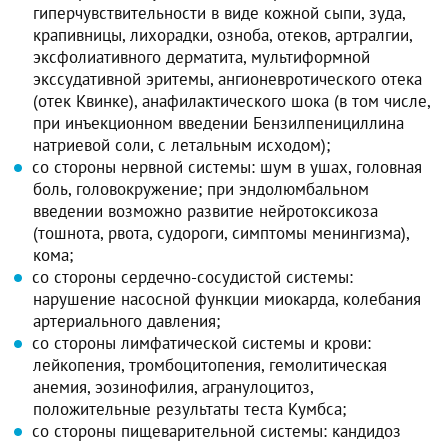
гиперчувствительности в виде кожной сыпи, зуда,
крапивницы, лихорадки, озноба, отеков, артралгии,
эксфолиативного дерматита, мультиформной
экссудативной эритемы, ангионевротического отека
(отек Квинке), анафилактического шока (в том числе,
при инъекционном введении Бензилпенициллина
натриевой соли, с летальным исходом);
со стороны нервной системы: шум в ушах, головная
боль, головокружение; при эндолюмбальном
введении возможно развитие нейротоксикоза
(тошнота, рвота, судороги, симптомы менингизма),
кома;
со стороны сердечно-сосудистой системы:
нарушение насосной функции миокарда, колебания
артериального давления;
со стороны лимфатической системы и крови:
лейкопения, тромбоцитопения, гемолитическая
анемия, эозинофилия, агранулоцитоз,
положительные результаты теста Кумбса;
со стороны пищеварительной системы: кандидоз