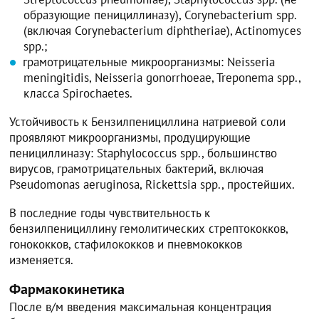
образующие пенициллиназу), Corynebacterium spp.
(включая Corynebacterium diphtheriae), Actinomyces
spp.;
грамотрицательные микроорганизмы: Neisseria
meningitidis, Neisseria gonorrhoeae, Treponema spp.,
класса Spirochaetes.
Устойчивость к Бензилпенициллина натриевой соли
проявляют микроорганизмы, продуцирующие
пенициллиназу: Staphylococcus spp., большинство
вирусов, грамотрицательных бактерий, включая
Pseudomonas aeruginosa, Rickettsia spp., простейших.
В последние годы чувствительность к
бензилпенициллину гемолитических стрептококков,
гонококков, стафилококков и пневмококков
изменяется.
Фармакокинетика
После в/м введения максимальная концентрация