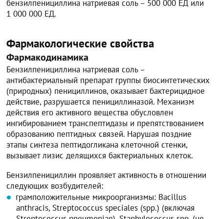
бензилпенициллина натриевая соль – 500 000 ЕД или
1 000 000 ЕД.
Фармакологические свойства
Фармакодинамика
Бензилпенициллина натриевая соль –
антибактериальный препарат группы биосинтетических
(природных) пенициллинов, оказывает бактерицидное
действие, разрушается пенициллиназой. Механизм
действия его активного вещества обусловлен
ингибированием транспептидазы и препятствованием
образованию пептидных связей. Нарушая поздние
этапы синтеза пептидогликана клеточной стенки,
вызывает лизис делящихся бактериальных клеток.
Бензилпенициллин проявляет активность в отношении
следующих возбудителей:
грамположительные микроорганизмы: Bacillus
anthracis, Streptococcus speciales (spp.) (включая
Streptococcus pneumoniae), Staphylococcus spp. (не