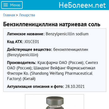
НеБолеем.net
Меню
Главная
>
Лекарства
Бензилпенициллина натриевая соль
Латинское название:
Benzylpenicillin sodium
Код ATX:
J01CE01
Действующее вещество:
бензилпенициллин
(Benzylpenicillin)
Производитель:
Красфарма ОАО (Россия); Синтез
ОАО (Россия); Шандонг Вейфанг Фармасьютикал
Фэктори Ко. (Shandong Weifang Pharmaceutical
Factory) (Китай)
Актуализация описания и фото:
28.10.2021