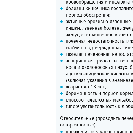
кровообращения и инфаркта м
болезни кишечника воспалител
период обострения;
активные эрозивно-язвенные 
кишки, язвенная болезнь жел
желудочно-кишечное кровоте
почечная недостаточность тя
мл/мин; подтвержденная гипе
тяжелая печеночная недостат
аспириновая триада: частичн
носа и околоносовых пазух, 
ацетилсалициловой кислоты ил
(включая указания в анамнезе
возраст до 18 лет;
беременность и период кормл
глюкозо-галактозная мальабс
гиперчувствительность к люб
Относительные (проводить лече
осторожностью):
поражения желудочно-кишечно