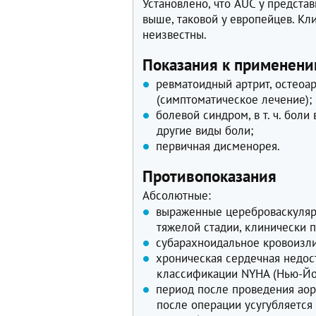
Установлено, что AUC у предста
выше, таковой у европейцев. Кл
неизвестны.
Показания к применен
ревматоидный артрит, остеоа
(симптоматическое лечение);
болевой синдром, в т. ч. бол
другие виды боли;
первичная дисменорея.
Противопоказания
Абсолютные:
выраженные цереброваскуляр
тяжелой стадии, клинически 
субарахноидальное кровоизли
хроническая сердечная недост
классификации NYHA (Нью-Йо
период после проведения аор
после операции усугубляется