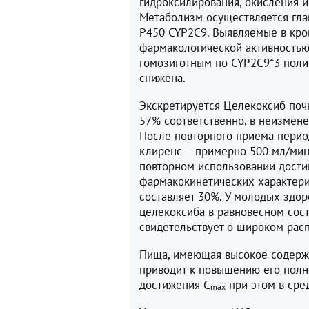
гидроксилирования, окисления и
Метаболизм осуществляется гла
Р450 CYP2C9. Выявляемые в кро
фармакологической активностью
гомозиготным по CYP2C9*3 пол
снижена.
Экскретируется Целекоксиб поч
57% соответственно, в неизмен
После повторного приема перио
клиренс – примерно 500 мл/мин
повторном использовании достиг
фармакокинетических характерис
составляет 30%. У молодых здо
целекоксиба в равновесном сост
свидетельствует о широком расп
Пища, имеющая высокое содержа
приводит к повышению его полн
достижения С
при этом в сред
mах