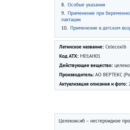
8.
Особые указания
9.
Применение при беременно
лактации
10.
Применение в детском воз
Латинское название:
Celecoxib
Код ATX:
M01AH01
Действующее вещество:
целекок
Производитель:
АО ВЕРТЕКС (Ро
Актуализация описания и фото:
2
Целекоксиб – нестероидное про