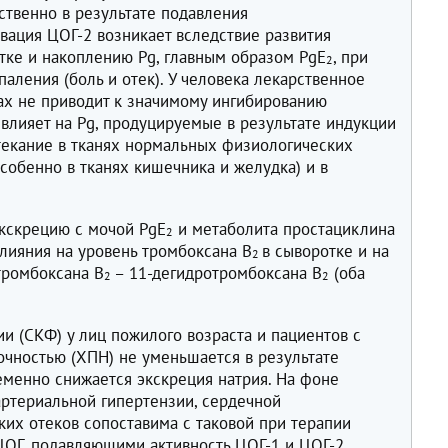
ственно в результате подавления
ивация ЦОГ-2 возникает вследствие развития
тке и накоплению Pg, главным образом PgE
, при
2
аления (боль и отек). У человека лекарственное
ах не приводит к значимому ингибированию
 влияет на Pg, продуцируемые в результате индукции
отекание в тканях нормальных физиологических
особенно в тканях кишечника и желудка) и в
кскрецию с мочой PgE
и метаболита простациклина
2
влияния на уровень тромбоксана В
в сыворотке и на
2
тромбоксана В
– 11-дегидротромбоксана В
(оба
2
2
и (СКФ) у лиц пожилого возраста и пациентов с
очностью (ХПН) не уменьшается в результате
еменно снижается экскреция натрия. На фоне
артериальной гипертензии, сердечной
их отеков сопоставима с таковой при терапии
ОГ, подавляющими активность ЦОГ-1 и ЦОГ-2.