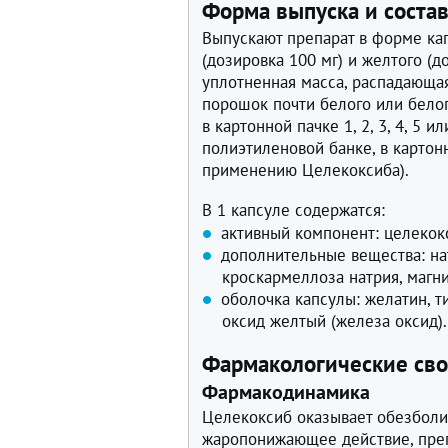
Форма выпуска и соста
Выпускают препарат в форме ка
(дозировка 100 мг) и желтого (д
уплотненная масса, распадающа
порошок почти белого или белого
в картонной пачке 1, 2, 3, 4, 5 и
полиэтиленовой банке, в картон
применению Целекоксиба).
В 1 капсуле содержатся:
активный компонент: целекокс
дополнительные вещества: на
кроскармеллоза натрия, магни
оболочка капсулы: желатин, т
оксид желтый (железа оксид).
Фармакологические сво
Фармакодинамика
Целекоксиб оказывает обезболи
жаропонижающее действие, пре