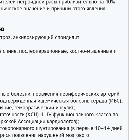
вителей негроидной расы приблизительно на 40%
иническое значение и причины этого явления
ию
ртроз, анкилозирующий спондилит
и в спине, послеоперационные, костно-мышечные и
ные болезни, поражения периферических артерий
подтвержденная ишемическая болезнь сердца (ИБС);
яние, геморрагический инсульт;
аточность (ХСН) II–IV функционального класса по
ркской Ассоциации кардиологов);
токоронарного шунтирования (в первые 10–14 дней
 риск появления нарушений мозгового