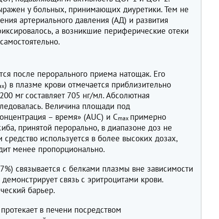
ражен у больных, принимающих диуретики. Тем не
ения артериального давления (АД) и развития
фиксировалось, а возникшие периферические отеки
самостоятельно.
ся после перорального приема натощак. Его
) в плазме крови отмечается приблизительно
ах
200 мг составляет 705 нг/мл. Абсолютная
следовалась. Величина площади под
онцентрация – время» (AUC) и С
примерно
mах
иба, принятой перорально, в диапазоне доз не
ли средство используется в более высоких дозах,
дит менее пропорционально.
97%) связывается с белками плазмы вне зависимости
е демонстрирует связь с эритроцитами крови.
ческий барьер.
протекает в печени посредством