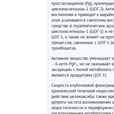
простагландинов (Pg), преимуще
циклооксигеназы-2 (ЦОГ-2). Акт
воспаления и приводит к вырабо
этом усиливаются симптомы восп
средство в терапевтических доз
циклооксигеназы-1 (ЦОГ-1) и не
ЦОГ-1, а также не влияет на пр
процессов, связанных с ЦОГ-1 (
тромбоцитах.
Активное вещество уменьшает э
– 6-кето-PgF
, но не оказывает 
1
экскрецию с мочой метаболита 
являются продуктами ЦОГ-1).
Скорость клубочковой фильтраци
хронической почечной недостат
действия целекоксиба, также вр
артрита частота возникновения 
недостаточности и периферическ
неселективными ингибиторами Ц