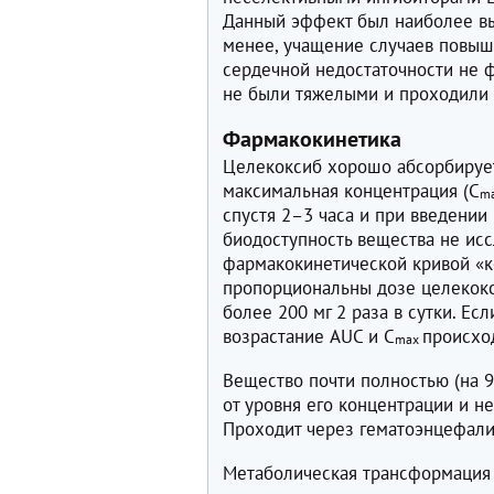
Данный эффект был наиболее вы
менее, учащение случаев повыш
сердечной недостаточности не 
не были тяжелыми и проходили 
Фармакокинетика
Целекоксиб хорошо абсорбирует
максимальная концентрация (С
m
спустя 2–3 часа и при введении 
биодоступность вещества не ис
фармакокинетической кривой «к
пропорциональны дозе целекокс
более 200 мг 2 раза в сутки. Ес
возрастание AUC и С
происхо
mах
Вещество почти полностью (на 
от уровня его концентрации и н
Проходит через гематоэнцефали
Метаболическая трансформация 