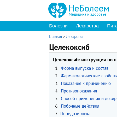
НеБолеем
Медицина и здоровье
Болезни
Лекарства
Пит
Главная
>
Лекарства
Целекоксиб
Целекоксиб: инструкция по 
1.
Форма выпуска и состав
2.
Фармакологические свойств
3.
Показания к применению
4.
Противопоказания
5.
Способ применения и дозир
6.
Побочные действия
7.
Передозировка