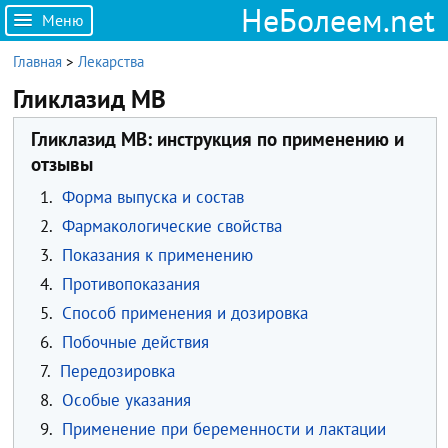
НеБолеем.net
Меню
Главная
>
Лекарства
Гликлазид МВ
Гликлазид МВ: инструкция по применению и
отзывы
1.
Форма выпуска и состав
2.
Фармакологические свойства
3.
Показания к применению
4.
Противопоказания
5.
Способ применения и дозировка
6.
Побочные действия
7.
Передозировка
8.
Особые указания
9.
Применение при беременности и лактации