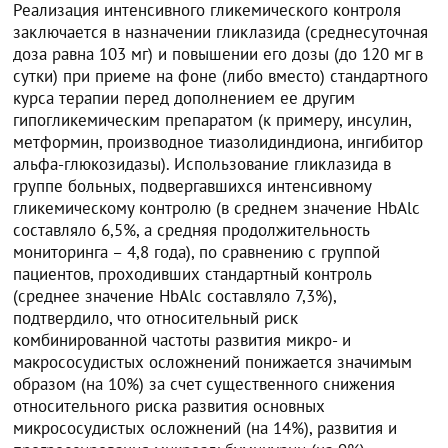
Реализация интенсивного гликемического контроля
заключается в назначении гликлазида (среднесуточная
доза равна 103 мг) и повышении его дозы (до 120 мг в
сутки) при приеме на фоне (либо вместо) стандартного
курса терапии перед дополнением ее другим
гипогликемическим препаратом (к примеру, инсулин,
метформин, производное тиазолидиндиона, ингибитор
альфа-глюкозидазы). Использование гликлазида в
группе больных, подвергавшихся интенсивному
гликемическому контролю (в среднем значение HbAlc
составляло 6,5%, а средняя продолжительность
мониторинга – 4,8 года), по сравнению с группой
пациентов, проходивших стандартный контроль
(среднее значение HbAlc составляло 7,3%),
подтвердило, что относительный риск
комбинированной частоты развития микро- и
макрососудистых осложнений понижается значимым
образом (на 10%) за счет существенного снижения
относительного риска развития основных
микрососудистых осложнений (на 14%), развития и