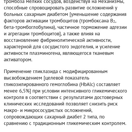
тромбоза мелких сосудов, воздействуя на механизмы,
способные спровоцировать развитие осложнений у
больных сахарным диабетом [уменьшение содержания
факторов активации тромбоцитов (тромбоксана В
,
2
бета-тромбоглобулина), частичное торможение адгезии
и агрегации тромбоцитов], а также влияя на
восстановление фибринолитической активности,
характерной для сосудистого эндотелия, и усиление
активности плазминогена, являющегося тканевым
активатором.
Применение гликлазида с модифицированным
высвобождением [целевой показатель
гликозилированного гемоглобина (HbAlc) составляет
менее 6,5%] при условии интенсивного гликемического
контроля в соответствии с результатами достоверных
клинических исследований позволяет снизить риск
макро- и микрососудистых осложнений,
сопровождающих сахарный диабет 2 типа, по
сравнению с традиционным гликемическим контролем.