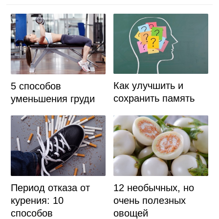
Как улучшить и
5 способов
сохранить память
уменьшения груди
Период отказа от
12 необычных, но
курения: 10
очень полезных
способов
овощей