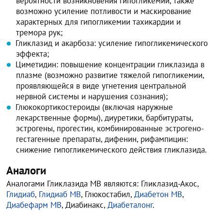
вероятности возникновения гипогликемии, также
возможно усиление потливости и маскирование
характерных для гипогликемии тахикардии и
тремора рук;
Гликлазид и акарбоза: усиление гипогликемического
эффекта;
Циметидин: повышение концентрации гликлазида в
плазме (возможно развитие тяжелой гипогликемии,
проявляющейся в виде угнетения центральной
нервной системы и нарушения сознания);
Глюкокортикостероиды (включая наружные
лекарственные формы), диуретики, барбитураты,
эстрогены, прогестин, комбинированные эстрогено-
гестагенные препараты, дифенин, рифампицин:
снижение гипогликемического действия гликлазида.
Аналоги
Аналогами Гликлазида МВ являются: Гликлазид-Акос,
Глидиаб
,
Глидиаб МВ
, Глюкостабил,
Диабетон МВ
,
Диабефарм МВ
, Диабинакс,
Диабеталонг
.