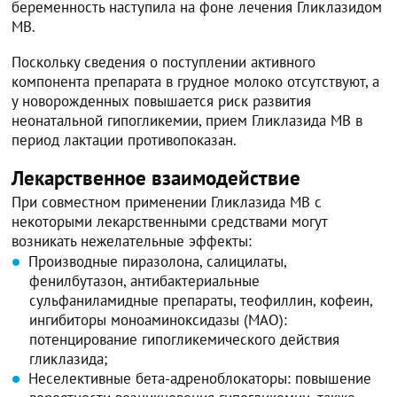
беременность наступила на фоне лечения Гликлазидом
МВ.
Поскольку сведения о поступлении активного
компонента препарата в грудное молоко отсутствуют, а
у новорожденных повышается риск развития
неонатальной гипогликемии, прием Гликлазида МВ в
период лактации противопоказан.
Лекарственное взаимодействие
При совместном применении Гликлазида МВ с
некоторыми лекарственными средствами могут
возникать нежелательные эффекты:
Производные пиразолона, салицилаты,
фенилбутазон, антибактериальные
сульфаниламидные препараты, теофиллин, кофеин,
ингибиторы моноаминоксидазы (МАО):
потенцирование гипогликемического действия
гликлазида;
Неселективные бета-адреноблокаторы: повышение