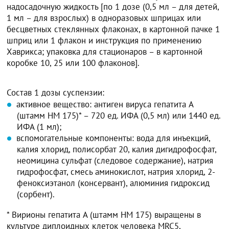
надосадочную жидкость [по 1 дозе (0,5 мл – для детей,
1 мл – для взрослых) в одноразовых шприцах или
бесцветных стеклянных флаконах, в картонной пачке 1
шприц или 1 флакон и инструкция по применению
Хаврикса; упаковка для стационаров – в картонной
коробке 10, 25 или 100 флаконов].
Состав 1 дозы суспензии:
активное вещество: антиген вируса гепатита A
(штамм HM 175)* – 720 ед. ИФА (0,5 мл) или 1440 ед.
ИФА (1 мл);
вспомогательные компоненты: вода для инъекций,
калия хлорид, полисорбат 20, калия дигидрофосфат,
неомицина сульфат (следовое содержание), натрия
гидрофосфат, смесь аминокислот, натрия хлорид, 2-
феноксиэтанол (консервант), алюминия гидроксид
(сорбент).
* Вирионы гепатита A (штамм HM 175) выращены в
культуре диплоидных клеток человека MRC5,