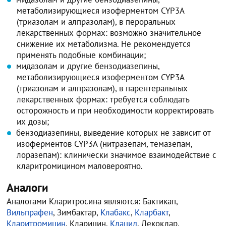
метаболизирующиеся изоферментом CYP3A
(триазолам и алпразолам), в пероральных
лекарственных формах: возможно значительное
снижение их метаболизма. Не рекомендуется
применять подобные комбинации;
мидазолам и другие бензодиазепины,
метаболизирующиеся изоферментом CYP3A
(триазолам и алпразолам), в парентеральных
лекарственных формах: требуется соблюдать
осторожность и при необходимости корректировать
их дозы;
бензодиазепины, выведение которых не зависит от
изоферментов CYP3A (нитразепам, темазепам,
лоразепам): клинически значимое взаимодействие с
кларитромицином маловероятно.
Аналоги
Аналогами Кларитросина являются: Бактикап,
Вильпрафен
, Зимбактар,
Клабакс
,
Кларбакт
,
Кларитромицин
, Кларицин,
Клацид
, Лекоклар,