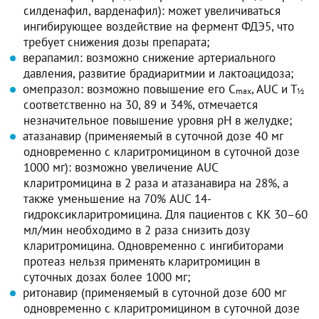
силденафил, варденафил): может увеличиваться
ингибирующее воздействие на фермент ФДЭ5, что
требует снижения дозы препарата;
верапамил: возможно снижение артериального
давления, развитие брадиаритмии и лактоацидоза;
омепразол: возможно повышение его C
, AUC и Т
max
½
соответственно на 30, 89 и 34%, отмечается
незначительное повышение уровня pH в желудке;
атазанавир (применяемый в суточной дозе 40 мг
одновременно с кларитромицином в суточной дозе
1000 мг): возможно увеличение AUC
кларитромицина в 2 раза и атазанавира на 28%, а
также уменьшение на 70% AUC 14-
гидроксикларитромицина. Для пациентов с КК 30–60
мл/мин необходимо в 2 раза снизить дозу
кларитромицина. Одновременно с ингибиторами
протеаз нельзя применять кларитромицин в
суточных дозах более 1000 мг;
ритонавир (применяемый в суточной дозе 600 мг
одновременно с кларитромицином в суточной дозе