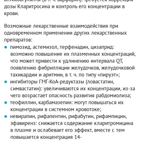
дозы Кларитросина и контроль его концентрации в
крови.
Возможные лекарственные взаимодействия при
одновременном применении других лекарственных
препаратов:
пимозид, астемизол, терфенадин, цизаприд:
возможно повышение их плазменных концентраций,
что может привести к удлинению интервала QT,
появлению фибрилляции желудочков, желудочковой
тахикардии и аритмии, в т. ч. по типу «пируэт»;
ингибиторы ГМГ-КоА-редуктазы (ловастатин,
симвастатин): увеличиваются их концентрации, из-за
чего возрастает опасность развития рабдомиолиза;
теофиллин, карбамазепин: могут повышаться их
концентрации в системном кровотоке;
невирапин, рифапентин, рифабутин, рифампицин,
эфавиренз: снижается содержание кларитромицина
в плазме и ослабевает его эффект, вместе с тем
повышается концентрация 14-