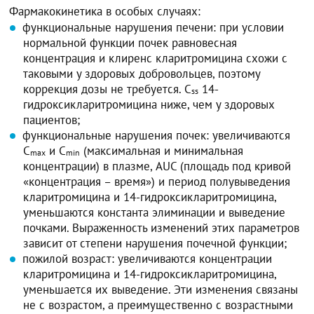
Фармакокинетика в особых случаях:
функциональные нарушения печени: при условии
нормальной функции почек равновесная
концентрация и клиренс кларитромицина схожи с
таковыми у здоровых добровольцев, поэтому
коррекция дозы не требуется. C
14-
ss
гидроксикларитромицина ниже, чем у здоровых
пациентов;
функциональные нарушения почек: увеличиваются
C
и C
(максимальная и минимальная
max
min
концентрации) в плазме, AUC (площадь под кривой
«концентрация – время») и период полувыведения
кларитромицина и 14-гидроксикларитромицина,
уменьшаются константа элиминации и выведение
почками. Выраженность изменений этих параметров
зависит от степени нарушения почечной функции;
пожилой возраст: увеличиваются концентрации
кларитромицина и 14-гидроксикларитромицина,
уменьшается их выведение. Эти изменения связаны
не с возрастом, а преимущественно с возрастными