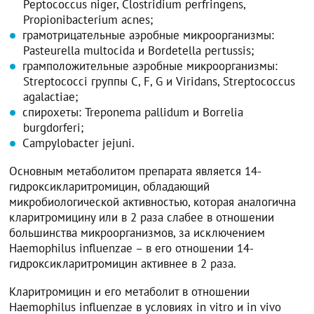
Peptococcus niger, Clostridium perfringens,
Propionibacterium acnes;
грамотрицательные аэробные микроорганизмы:
Pasteurella multocida и Bordetella pertussis;
грамположительные аэробные микроорганизмы:
Streptococci группы С, F, G и Viridans, Streptococcus
agalactiae;
спирохеты: Treponema pallidum и Borrelia
burgdorferi;
Campylobacter jejuni.
Основным метаболитом препарата является 14-
гидроксикларитромицин, обладающий
микробиологической активностью, которая аналогична
кларитромицину или в 2 раза слабее в отношении
большинства микроорганизмов, за исключением
Haemophilus influenzae – в его отношении 14-
гидроксикларитромицин активнее в 2 раза.
Кларитромицин и его метаболит в отношении
Haemophilus influenzae в условиях in vitro и in vivo