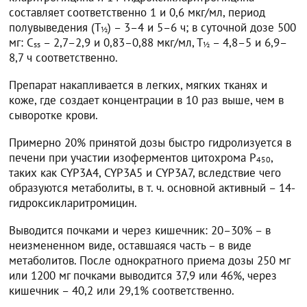
составляет соответственно 1 и 0,6 мкг/мл, период
полувыведения (Т
) – 3–4 и 5–6 ч; в суточной дозе 500
½
мг: C
– 2,7–2,9 и 0,83–0,88 мкг/мл, Т
– 4,8–5 и 6,9–
ss
½
8,7 ч соответственно.
Препарат накапливается в легких, мягких тканях и
коже, где создает концентрации в 10 раз выше, чем в
сыворотке крови.
Примерно 20% принятой дозы быстро гидролизуется в
печени при участии изоферментов цитохрома Р
,
450
таких как CYP3A4, CYP3A5 и CYP3А7, вследствие чего
образуются метаболиты, в т. ч. основной активный – 14-
гидроксикларитромицин.
Выводится почками и через кишечник: 20–30% – в
неизмененном виде, оставшаяся часть – в виде
метаболитов. После однократного приема дозы 250 мг
или 1200 мг почками выводится 37,9 или 46%, через
кишечник – 40,2 или 29,1% соответственно.