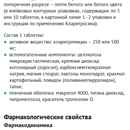
поперечном разрезе – почти белого или белого цвета
(в ячейковых контурных упаковках, содержащих по 5
или 10 таблеток, в картонной пачке 1–2 упаковки и
инструкция по применению Кларитросина).
Состав 1 таблетки:
активное вещество: кларитромицин – 250 или 500
мг;
вспомогательные компоненты: целлюлоза
микрокристаллическая, кремния диоксид
коллоидный (аэросил), карбоксиметилкрахмал
натрия, магния стеарат, лактозы моногидрат, крахмал
картофельный, повидон (поливинилпирролидон),
тальк;
пленочная оболочка: макрогол 4000, титана диоксид,
гипромеллоза, краситель тропеолин О.
Фармакологические свойства
Фармакодинамика