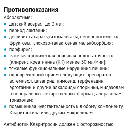
Противопоказания
Абсолютные:
детский возраст до 3 лет;
период лактации;
дефицит сахаразы/изомальтазы, непереносимость
фруктозы, глюкозо-галактозная мальабсорбция;
порфирия;
тяжелая хроническая почечная недостаточность
[клиренс креатинина (КК) менее 30 мл/мин];
тяжелые функциональные нарушения печени;
одновременный прием следующих препаратов:
астемизол, цизаприд, пимозид, терфенадин,
эрготамин и другие алкалоиды спорыньи, мидазолам
в пероральных лекарственных формах, алпразолам,
триазолам;
повышенная чувствительность к любому компоненту
Кларитросина или другим макролидам.
Антибиотик Кларитросин должен с осторожностью