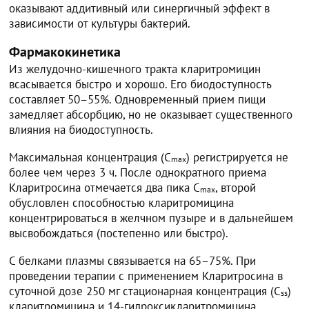
оказывают аддитивный или синергичный эффект в
зависимости от культуры бактерий.
Фармакокинетика
Из желудочно-кишечного тракта кларитромицин
всасывается быстро и хорошо. Его биодоступность
составляет 50–55%. Одновременный прием пищи
замедляет абсорбцию, но не оказывает существенного
влияния на биодоступность.
Максимальная концентрация (C
) регистрируется не
max
более чем через 3 ч. После однократного приема
Кларитросина отмечается два пика C
, второй
max
обусловлен способностью кларитромицина
концентрироваться в желчном пузыре и в дальнейшем
высвобождаться (постепенно или быстро).
С белками плазмы связывается на 65–75%. При
проведении терапии с применением Кларитросина в
суточной дозе 250 мг стационарная концентрация (C
)
ss
кларитромицина и 14-гидроксикларитромицина