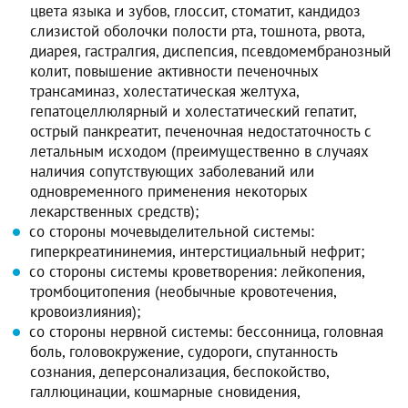
цвета языка и зубов, глоссит, стоматит, кандидоз
слизистой оболочки полости рта, тошнота, рвота,
диарея, гастралгия, диспепсия, псевдомембранозный
колит, повышение активности печеночных
трансаминаз, холестатическая желтуха,
гепатоцеллюлярный и холестатический гепатит,
острый панкреатит, печеночная недостаточность с
летальным исходом (преимущественно в случаях
наличия сопутствующих заболеваний или
одновременного применения некоторых
лекарственных средств);
со стороны мочевыделительной системы:
гиперкреатининемия, интерстициальный нефрит;
со стороны системы кроветворения: лейкопения,
тромбоцитопения (необычные кровотечения,
кровоизлияния);
со стороны нервной системы: бессонница, головная
боль, головокружение, судороги, спутанность
сознания, деперсонализация, беспокойство,
галлюцинации, кошмарные сновидения,