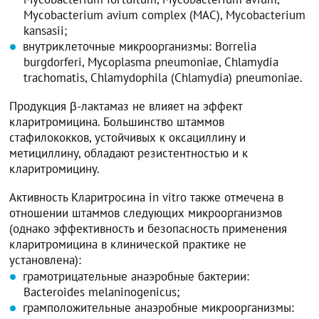
Mycobacterium avium complex (MAC), Mycobacterium
kansasii;
внутриклеточные микроорганизмы: Borrelia
burgdorferi, Mycoplasma pneumoniae, Chlamydia
trachomatis, Chlamydophila (Chlamydia) pneumoniae.
Продукция β-лактамаз не влияет на эффект
кларитромицина. Большинство штаммов
стафилококков, устойчивых к оксациллину и
метициллину, обладают резистентностью и к
кларитромицину.
Активность Кларитросина in vitro также отмечена в
отношении штаммов следующих микроорганизмов
(однако эффективность и безопасность применения
кларитромицина в клинической практике не
установлена):
грамотрицательные анаэробные бактерии:
Bacteroides melaninogenicus;
грамположительные анаэробные микроорганизмы: