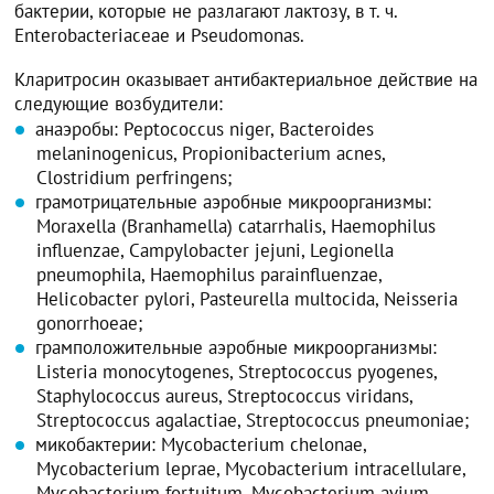
бактерии, которые не разлагают лактозу, в т. ч.
Enterobacteriaceae и Pseudomonas.
Кларитросин оказывает антибактериальное действие на
следующие возбудители:
анаэробы: Peptococcus niger, Bacteroides
melaninogenicus, Propionibacterium acnes,
Clostridium perfringens;
грамотрицательные аэробные микроорганизмы:
Moraxella (Branhamella) catarrhalis, Haemophilus
influenzae, Campylobacter jejuni, Legionella
pneumophila, Haemophilus parainfluenzae,
Helicobacter pylori, Pasteurella multocida, Neisseria
gonorrhoeae;
грамположительные аэробные микроорганизмы:
Listeria monocytogenes, Streptococcus pyogenes,
Staphylococcus aureus, Streptococcus viridans,
Streptococcus agalactiae, Streptococcus pneumoniae;
микобактерии: Mycobacterium chelonae,
Mycobacterium leprae, Mycobacterium intracellulare,
Mycobacterium fortuitum, Mycobacterium avium,