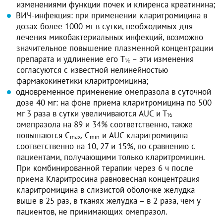
изменениями функции почек и клиренса креатинина;
ВИЧ-инфекция: при применении кларитромицина в
дозах более 1000 мг в сутки, необходимых для
лечения микобактериальных инфекций, возможно
значительное повышение плазменной концентрации
препарата и удлинение его T
– эти изменения
½
согласуются с известной нелинейностью
фармакокинетики кларитромицина;
одновременное применение омепразола в суточной
дозе 40 мг: на фоне приема кларитромицина по 500
мг 3 раза в сутки увеличиваются AUC и Т
½
омепразола на 89 и 34% соответственно, также
повышаются C
, C
и AUC кларитромицина
max
min
соответственно на 10, 27 и 15%, по сравнению с
пациентами, получающими только кларитромицин.
При комбинированной терапии через 6 ч после
приема Кларитросина равновесная концентрация
кларитромицина в слизистой оболочке желудка
выше в 25 раз, в тканях желудка – в 2 раза, чем у
пациентов, не принимающих омепразол.