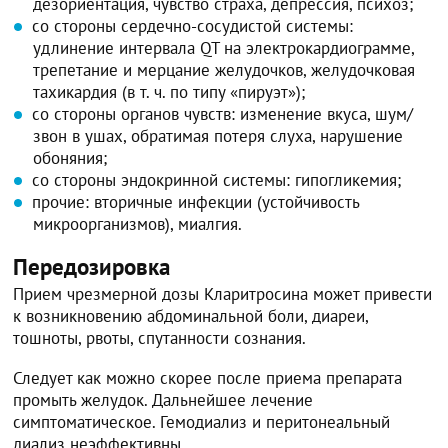
дезориентация, чувство страха, депрессия, психоз;
со стороны сердечно-сосудистой системы:
удлинение интервала QT на электрокардиограмме,
трепетание и мерцание желудочков, желудочковая
тахикардия (в т. ч. по типу «пируэт»);
со стороны органов чувств: изменение вкуса, шум/
звон в ушах, обратимая потеря слуха, нарушение
обоняния;
со стороны эндокринной системы: гипогликемия;
прочие: вторичные инфекции (устойчивость
микроорганизмов), миалгия.
Передозировка
Прием чрезмерной дозы Кларитросина может привести
к возникновению абдоминальной боли, диареи,
тошноты, рвоты, спутанности сознания.
Следует как можно скорее после приема препарата
промыть желудок. Дальнейшее лечение
симптоматическое. Гемодиализ и перитонеальный
диализ неэффективны.