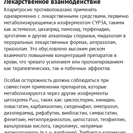
Лекарственное взаимодействие
Кларитросин противопоказано применять
одновременно с лекарственными средствами, первично
метаболизирующимися изоферментом СYР3А, такими
как астемизол, цизаприд, пимозид, терфенадин,
эрготамин и другие алкалоиды спорыньи, мидазолам в
пероральных лекарственных формах, алпразолам,
триазолам. Это обусловлено высоким риском
взаимного повышения концентраций препаратов в
крови, что чревато усилением или пролонгированием
как терапевтических, так и побочных эффектов.
Особая осторожность должна соблюдаться при
совместном применении препаратов, которые
метаболизируются через другие изоферменты
цитохрома Р
, таких как: циклоспорин, хинидин,
450
ловастатин, карбамазепин, силденафил, омепразол,
дизопирамид, рифабутин, винбластин, симвастатин,
фенитоин, метилпреднизолон, цилостазол, теофиллин,
вальпроевая кислота, такролимус, непрямые
антикоагулянты (в т. ч. варфарин). Требуется коррекция