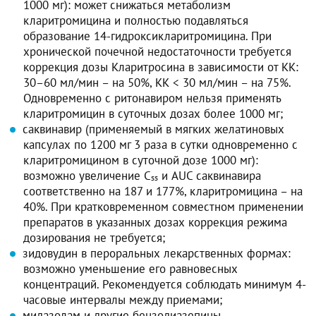
1000 мг): может снижаться метаболизм
кларитромицина и полностью подавляться
образование 14-гидроксикларитромицина. При
хронической почечной недостаточности требуется
коррекция дозы Кларитросина в зависимости от КК:
30–60 мл/мин – на 50%, КК < 30 мл/мин – на 75%.
Одновременно с ритонавиром нельзя применять
кларитромицин в суточных дозах более 1000 мг;
саквинавир (применяемый в мягких желатиновых
капсулах по 1200 мг 3 раза в сутки одновременно с
кларитромицином в суточной дозе 1000 мг):
возможно увеличение C
и AUC саквинавира
ss
соответственно на 187 и 177%, кларитромицина – на
40%. При кратковременном совместном применении
препаратов в указанных дозах коррекция режима
дозирования не требуется;
зидовудин в пероральных лекарственных формах:
возможно уменьшение его равновесных
концентраций. Рекомендуется соблюдать минимум 4-
часовые интервалы между приемами;
мидазолам и другие бензодиазепины,