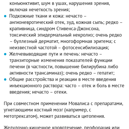
конъюнктивит, шум в ушах, нарушения зрения,
включая нечеткость зрения;
Подкожные ткани и кожа: нечасто –
ангионевротический отек, зуд, кожная сыпь; редко –
крапивница, синдром Стивенса-Джонсона,
токсический эпидермальный некролиз; очень редко
– буллезный дерматит, многоформная эритема; с
неизвестной частотой – фотосенсибилизация;
Желчевыводящие пути и печень: нечасто –
транзиторные изменения показателей функции
печени (в частности, повышение билирубина либо
активности трансаминаз); очень редко – гепатит;
Общие расстройства и реакции в месте введения
инъекционного раствора: часто – отек и боль в месте
введения; нечасто – отеки.
При совместном применении Мовалиса с препаратами,
угнетающими костный мозг (например, с
метотрексатом), может развиваться цитопения.
Желудочно-кишечное кровотечение, перфорация или