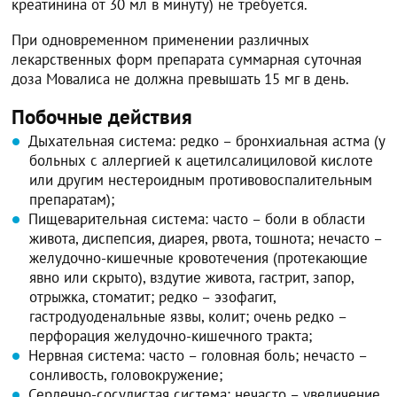
креатинина от 30 мл в минуту) не требуется.
При одновременном применении различных
лекарственных форм препарата суммарная суточная
доза Мовалиса не должна превышать 15 мг в день.
Побочные действия
Дыхательная система: редко – бронхиальная астма (у
больных с аллергией к ацетилсалициловой кислоте
или другим нестероидным противовоспалительным
препаратам);
Пищеварительная система: часто – боли в области
живота, диспепсия, диарея, рвота, тошнота; нечасто –
желудочно-кишечные кровотечения (протекающие
явно или скрыто), вздутие живота, гастрит, запор,
отрыжка, стоматит; редко – эзофагит,
гастродуоденальные язвы, колит; очень редко –
перфорация желудочно-кишечного тракта;
Нервная система: часто – головная боль; нечасто –
сонливость, головокружение;
Сердечно-сосудистая система: нечасто – увеличение