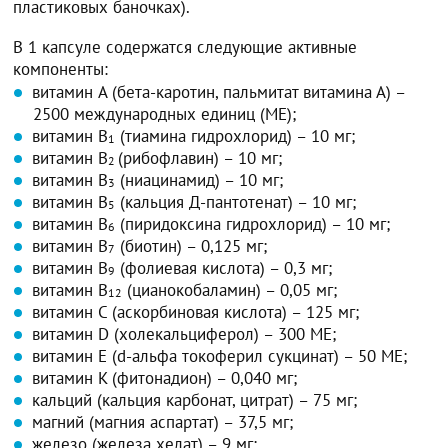
пластиковых баночках).
В 1 капсуле содержатся следующие активные
компоненты:
витамин A (бета-каротин, пальмитат витамина А) –
2500 международных единиц (МЕ);
витамин B
(тиамина гидрохлорид) – 10 мг;
1
витамин B
(рибофлавин) – 10 мг;
2
витамин В
(ниацинамид) – 10 мг;
3
витамин B
(кальция Д-пантотенат) – 10 мг;
5
витамин B
(пиридоксина гидрохлорид) – 10 мг;
6
витамин В
(биотин) – 0,125 мг;
7
витамин B
(фолиевая кислота) – 0,3 мг;
9
витамин B
(цианокобаламин) – 0,05 мг;
12
витамин C (аскорбиновая кислота) – 125 мг;
витамин D (холекальциферол) – 300 МЕ;
витамин E (d-альфа токоферил сукцинат) – 50 МЕ;
витамин K (фитонадион) – 0,040 мг;
кальций (кальция карбонат, цитрат) – 75 мг;
магний (магния аспартат) – 37,5 мг;
железо (железа хелат) – 9 мг;