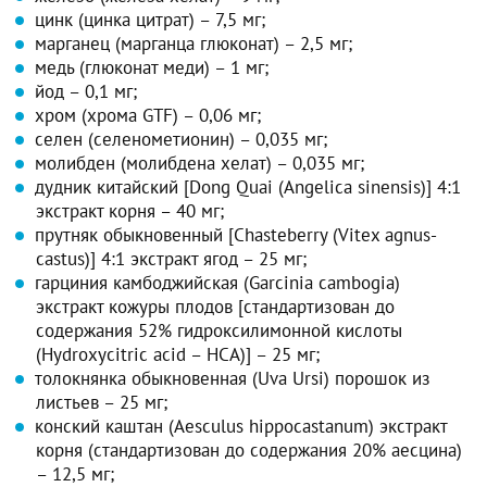
цинк (цинка цитрат) – 7,5 мг;
марганец (марганца глюконат) – 2,5 мг;
медь (глюконат меди) – 1 мг;
йод – 0,1 мг;
хром (хрома GTF) – 0,06 мг;
селен (селенометионин) – 0,035 мг;
молибден (молибдена хелат) – 0,035 мг;
дудник китайский [Dong Quai (Angelica sinensis)] 4:1
экстракт корня – 40 мг;
прутняк обыкновенный [Chasteberry (Vitex agnus-
castus)] 4:1 экстракт ягод – 25 мг;
гарциния камбоджийская (Garcinia cambogia)
экстракт кожуры плодов [стандартизован до
содержания 52% гидроксилимонной кислоты
(Hydroxycitric acid – HCA)] – 25 мг;
толокнянка обыкновенная (Uva Ursi) порошок из
листьев – 25 мг;
конский каштан (Aesculus hippocastanum) экстракт
корня (стандартизован до содержания 20% аесцина)
– 12,5 мг;