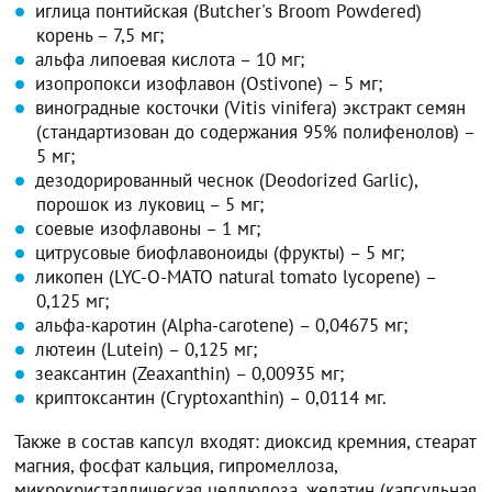
иглица понтийская (Butcher's Broom Powdered)
корень – 7,5 мг;
альфа липоевая кислота – 10 мг;
изопропокси изофлавон (Ostivone) – 5 мг;
виноградные косточки (Vitis vinifera) экстракт семян
(стандартизован до содержания 95% полифенолов) –
5 мг;
дезодорированный чеснок (Deodorized Garlic),
порошок из луковиц – 5 мг;
соевые изофлавоны – 1 мг;
цитрусовые биофлавоноиды (фрукты) – 5 мг;
ликопен (LYC-O-MATO natural tomato lycopene) –
0,125 мг;
альфа-каротин (Alpha-carotene) – 0,04675 мг;
лютеин (Lutein) – 0,125 мг;
зеаксантин (Zeaxanthin) – 0,00935 мг;
криптоксантин (Cryptoxanthin) – 0,0114 мг.
Также в состав капсул входят: диоксид кремния, стеарат
магния, фосфат кальция, гипромеллоза,
микрокристаллическая целлюлоза, желатин (капсульная