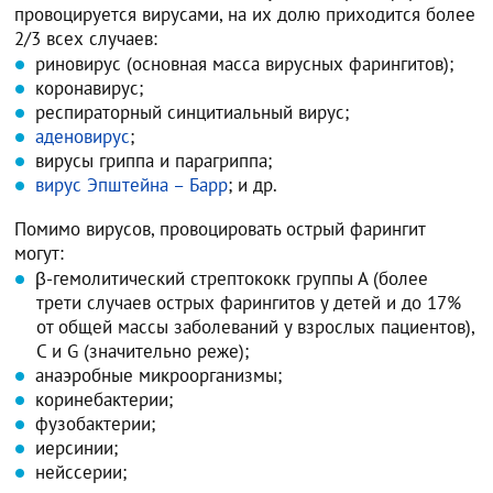
провоцируется вирусами, на их долю приходится более
2/3 всех случаев:
риновирус (основная масса вирусных фарингитов);
коронавирус;
респираторный синцитиальный вирус;
аденовирус
;
вирусы гриппа и парагриппа;
вирус Эпштейна – Барр
; и др.
Помимо вирусов, провоцировать острый фарингит
могут:
β-гемолитический стрептококк группы А (более
трети случаев острых фарингитов у детей и до 17%
от общей массы заболеваний у взрослых пациентов),
С и G (значительно реже);
анаэробные микроорганизмы;
коринебактерии;
фузобактерии;
иерсинии;
нейссерии;