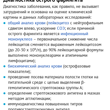
Диагностика заболевания, как правило, не вызывает
затруднений и основана на оценке клинической
картины и данных лабораторных исследований:
общий анализ крови
(
лейкоцитоз
с нейтрофильным
сдвигом влево, ускорение
СОЭ
; если причиной
острого фарингита является
инфекционный
мононуклеоз
– первоначальное снижение числа
лейкоцитов сменяется выраженным лейкоцитозом
(до 20-30 х 10
9
/л), до 90% лейкоцитарной формулы
выполнено мононуклеарами и атипичными
лимфоцитами);
биохимический анализ крови
(острофазовые
показатели);
проведение посева материала полости глотки на
питательной среде с целью выделения β-
гемолитического стрептококка группы А;
определение стрептококкового антигена в мазках
методом агглютинации;
иммунодиагностика повышенных титров
противострептококковых антител.