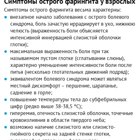
Симптомы острого фарингита у взрослых
Симптомы острого фарингита весьма характерны:
внезапное начало заболевания с острого болевого
синдрома, боль зачастую иррадиирует в ухо, нижнюю
челюсть (выраженность боли объясняется
интенсивной иннервацией слизистой оболочки
глотки);
максимальная выраженность боли при так
называемом пустом глотке (сглатывании слюны),
характерно уменьшение интенсивности боли после
питья (несколько глотательных движений подряд);
эквивалентом болевого синдрома может являться
местный дискомфорт – першение, царапанье,
саднение в горле;
повышение температуры тела до субфебрильных
цифр (редко выше 38-38,5 ºС);
гиперемия, отечность слизистой оболочки, точечные
кровоизлияния в области твердого неба;
возможно наличие слизистого или слизисто-
гнойного секрета на задней стенке глотки,