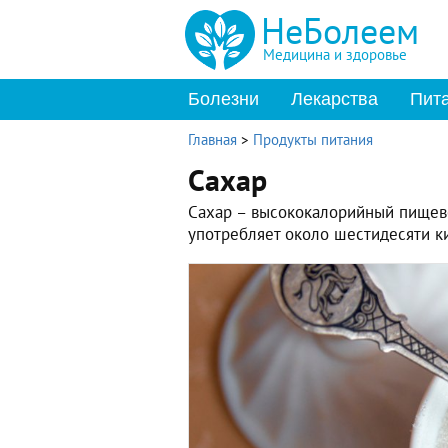
НеБолеем
Медицина и здоровье
Болезни
Лекарства
Пит
Главная
>
Продукты питания
Сахар
Сахар – высококалорийный пищево
употребляет около шестидесяти ки