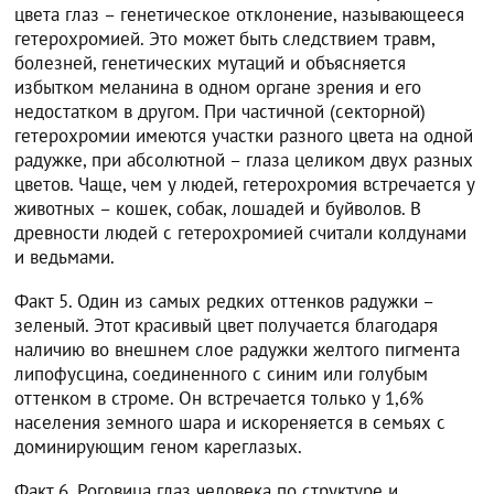
цвета глаз – генетическое отклонение, называющееся
гетерохромией. Это может быть следствием травм,
болезней, генетических мутаций и объясняется
избытком меланина в одном органе зрения и его
недостатком в другом. При частичной (секторной)
гетерохромии имеются участки разного цвета на одной
радужке, при абсолютной – глаза целиком двух разных
цветов. Чаще, чем у людей, гетерохромия встречается у
животных – кошек, собак, лошадей и буйволов. В
древности людей с гетерохромией считали колдунами
и ведьмами.
Факт 5. Один из самых редких оттенков радужки –
зеленый. Этот красивый цвет получается благодаря
наличию во внешнем слое радужки желтого пигмента
липофусцина, соединенного с синим или голубым
оттенком в строме. Он встречается только у 1,6%
населения земного шара и искореняется в семьях с
доминирующим геном кареглазых.
Факт 6. Роговица глаз человека по структуре и