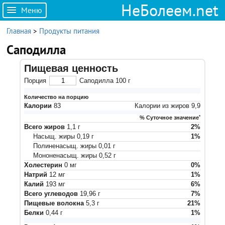
НеБолеем.net
Меню
Главная
>
Продукты питания
Саподилла
Пищевая ценность
Порция
Саподилла
100
г
Количество на порцию
Калории
83
Калории из жиров
9,9
% Суточное значение
*
Всего жиров
1,1
г
2
%
Насыщ. жиры
0,19
г
1
%
Полиненасыщ. жиры
0,01
г
Мононенасыщ. жиры
0,52
г
Холестерин
0
мг
0
%
Натрий
12
мг
1
%
Калий
193
мг
6
%
Всего углеводов
19,96
г
7
%
Пищевые волокна
5,3
г
21
%
Белки
0,44
г
1
%