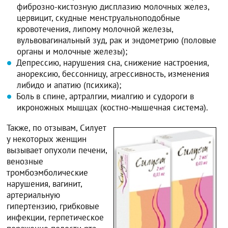
фиброзно-кистозную дисплазию молочных желез,
цервицит, скудные менструальноподобные
кровотечения, липому молочной железы,
вульвовагинальный зуд, рак и эндометрию (половые
органы и молочные железы);
Депрессию, нарушения сна, снижение настроения,
анорексию, бессонницу, агрессивность, изменения
либидо и апатию (психика);
Боль в спине, артралгии, миалгию и судороги в
икроножных мышцах (костно-мышечная система).
Также, по отзывам, Силует
у некоторых женщин
вызывает опухоли печени,
венозные
тромбоэмболические
нарушения, вагинит,
артериальную
гипертензию, грибковые
инфекции, герпетическое