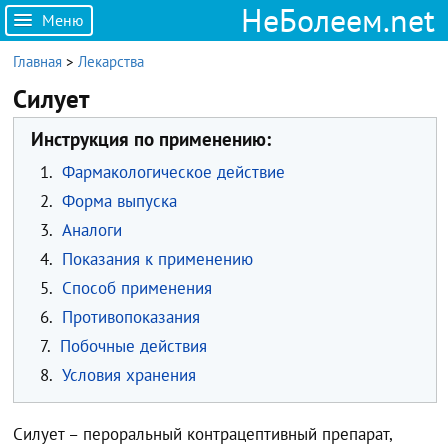
НеБолеем.net
Меню
Главная
>
Лекарства
Силует
Инструкция по применению:
1.
Фармакологическое действие
2.
Форма выпуска
3.
Аналоги
4.
Показания к применению
5.
Способ применения
6.
Противопоказания
7.
Побочные действия
8.
Условия хранения
Силует – пероральный контрацептивный препарат,