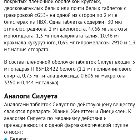
покрытых пленочной оболочкой круглых,
двояковыпуклых белых или почти белых таблеток с
гравировкой «G53» на одной из сторон по 2 мг в
блистерах из ПВХ. Одна таблетка содержит 30 мкг
этинилэстрадиола, 2 мг диеногеста, 47,66 мг лактозы
моногидрата, 1,3 мг полиакрилата калия, 10,46 мг
крахмала кукурузного, 0,65 мг гипромеллозы 2910 и 1,3
мг магния стеарата.
В состав пленочной оболочки таблеток Силует входит 3
мг опадрая II 85F18422 белого (1,2 мг поливинилового
спирта, 0,75 мг титана диоксида, 0,606 мг макрогола
3350 и 0,444 мг талька).
Аналоги Силуета
Аналогами таблеток Силует по действующему веществу
являются препараты Жанин, Женеттен и Диециклен. К
аналогам Силуета по механизму действия и
принадлежности к одной фармакологической группе
относят:
Белара;