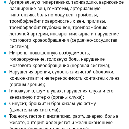
Артериальную гипертензию, тахикардию, варикозное
расширение вен, гематомы, артериальную
гипотензию, боль по ходу вен, тромбозы,
тромбофлебит поверхностных вен, приливы,
тромбофлебит глубоких вен, тромбоэмболию
легочной артерии, инфаркт миокарда и нарушение
мозгового кровообращения (сердечно-сосудистая
система);
Мигрень, повышенную возбудимость,
головокружение, головную боль, нарушение
мозгового кровообращения (нервная система);
Нарушения зрения, сухость слизистой оболочки,
конъюнктивит и непереносимость контактных линз
(органы зрения);
Гипоакузию, шум в ушах, нарушения слуха и его
внезапную потерю (органы слуха);
Синусит, бронхит и бронхиальную астму
(дыхательная система);
Тошноту, гастрит, диспепсию, рвоту, диарею, боль в
животе, энтерит, холецистит и желчнокаменную
болезнь (пищеварительная система);