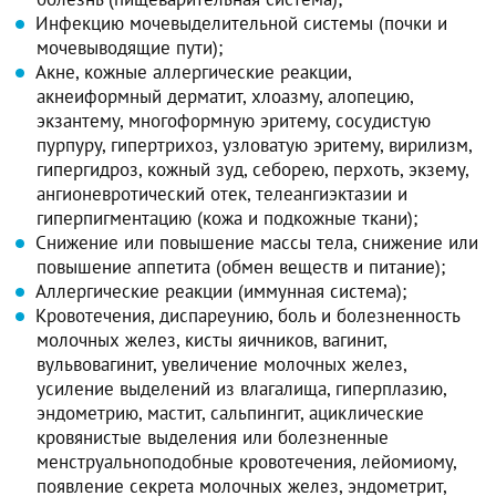
Инфекцию мочевыделительной системы (почки и
мочевыводящие пути);
Акне, кожные аллергические реакции,
акнеиформный дерматит, хлоазму, алопецию,
экзантему, многоформную эритему, сосудистую
пурпуру, гипертрихоз, узловатую эритему, вирилизм,
гипергидроз, кожный зуд, себорею, перхоть, экзему,
ангионевротический отек, телеангиэктазии и
гиперпигментацию (кожа и подкожные ткани);
Снижение или повышение массы тела, снижение или
повышение аппетита (обмен веществ и питание);
Аллергические реакции (иммунная система);
Кровотечения, диспареунию, боль и болезненность
молочных желез, кисты яичников, вагинит,
вульвовагинит, увеличение молочных желез,
усиление выделений из влагалища, гиперплазию,
эндометрию, мастит, сальпингит, ациклические
кровянистые выделения или болезненные
менструальноподобные кровотечения, лейомиому,
появление секрета молочных желез, эндометрит,