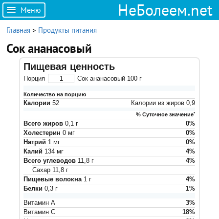
НеБолеем.net
Меню
Главная
>
Продукты питания
Сок ананасовый
Пищевая ценность
Порция
Сок ананасовый
100
г
Количество на порцию
Калории
52
Калории из жиров
0,9
% Суточное значение
*
Всего жиров
0,1
г
0
%
Холестерин
0
мг
0
%
Натрий
1
мг
0
%
Калий
134
мг
4
%
Всего углеводов
11,8
г
4
%
Сахар
11,8
г
Пищевые волокна
1
г
4
%
Белки
0,3
г
1
%
Витамин A
3
%
Витамин C
18
%