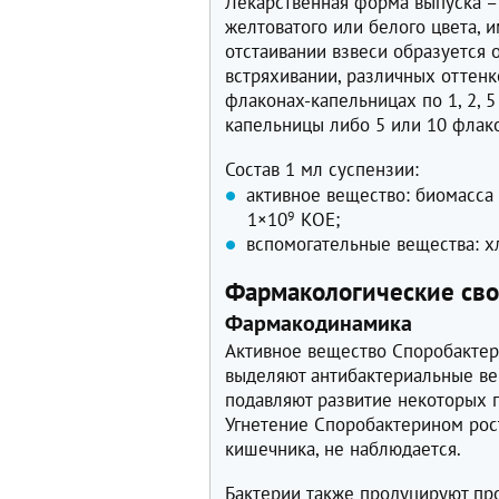
Лекарственная форма выпуска – 
желтоватого или белого цвета, 
отстаивании взвеси образуется
встряхивании, различных оттенк
флаконах-капельницах по 1, 2, 5
капельницы либо 5 или 10 флако
Состав 1 мл суспензии:
активное вещество: биомасса 
1×10
9
КОЕ;
вспомогательные вещества: хл
Фармакологические сво
Фармакодинамика
Активное вещество Споробактерин
выделяют антибактериальные ве
подавляют развитие некоторых п
Угнетение Споробактерином рост
кишечника, не наблюдается.
Бактерии также продуцируют пр