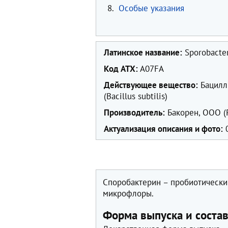
8.
Особые указания
Латинское название:
Sporobacte
Код ATX:
A07FA
Действующее вещество:
Бацилл
(Bacillus subtilis)
Производитель:
Бакорен, ООО (
Актуализация описания и фото:
0
Споробактерин – пробиотически
микрофлоры.
Форма выпуска и соста