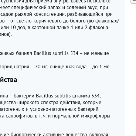
суспензия для приема внутрь: взвесь несколько
имеет специфический запах и соленый вкус; при
 осадок рыхлой консистенции, разбивающийся при
ов – от светло-коричневого до белого (во флаконах/
 или 10 доз, в картонной пачке 1 или 2 флакона-
нов).
живых бацилл Bacillus subtilis 534 – не меньше
орид натрия – 70 мг; очищенная вода – до 1 мл.
йства
а – бактерии Bacillus subtilis штамма 534,
щества широкого спектра действия, которые
атогенных и условно-патогенных бактерий.
а сапрофитов, в т. ч. и нормальной микрофлоры
очие биологически активные вещества, включая