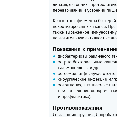
липазы, лизоцимы, протеолитиче
переваривании и усвоении пищи
Кроме того, ферменты бактерий
некротизированных тканей. Преп
также выраженное иммуностимул
поглотительную активность фаг
Показания к применен
дисбактериозы различного ге
острые бактериальные кишеч
сальмонеллезы и др.;
остеомиелит (в случае отсутс
хирургические инфекции мягк
осложнения, вызываемые пат
при проведении хирургически
и профилактика).
Противопоказания
Согласно инструкции, Споробак