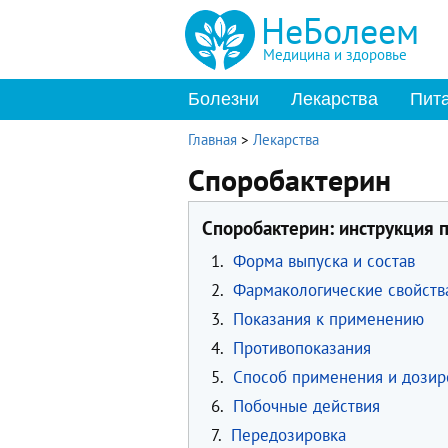
НеБолеем
Медицина и здоровье
Болезни
Лекарства
Пит
Главная
>
Лекарства
Споробактерин
Споробактерин: инструкция 
1.
Форма выпуска и состав
2.
Фармакологические свойств
3.
Показания к применению
4.
Противопоказания
5.
Способ применения и дозир
6.
Побочные действия
7.
Передозировка