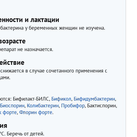
нности и лактации
бактерина у беременных женщин не изучена.
возрасте
епарат не назначается.
ействие
снижается в случае сочетанного применения с
дами.
ются: Бифилакт-БИЛС,
Бификол
,
Бифидумбактерин
,
,
Биоспорин
,
Колибактерин
,
Пробифор
, Бактиспорин,
к форте
,
Флорин форте
.
ния
C. Беречь от детей.