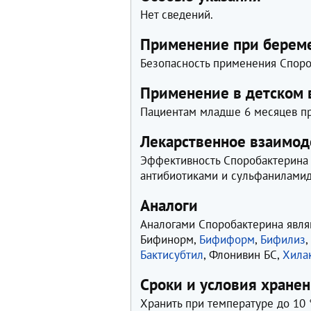
Нет сведений.
Применение при береме
Безопасность применения Споро
Применение в детском 
Пациентам младше 6 месяцев пр
Лекарственное взаимод
Эффективность Споробактерина 
антибиотиками и сульфанилами
Аналоги
Аналогами Споробактерина явля
Бифинорм,
Бифиформ
,
Бифилиз
Бактисубтил
, Флонивин БС,
Хила
Сроки и условия хране
Хранить при температуре до 10 °