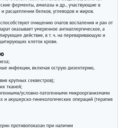
ские ферменты, амилазы и др., участвующие в
 и расщеплении белков, углеводов и жиров.
 способствуют очищению очагов воспаления и ран от
арат оказывает умеренное антиаллергическое, а
ирующее действие, в т. ч. на переваривающую и
оцитирующих клеток крови.
ию
неза;
ные инфекции, включая острую дизентерию,
твия крупных секвестров);
их тканей;
огенными/условно-патогенными микроорганизмами
х и акушерско-гинекологических операций (терапия
терин противопоказан при наличии