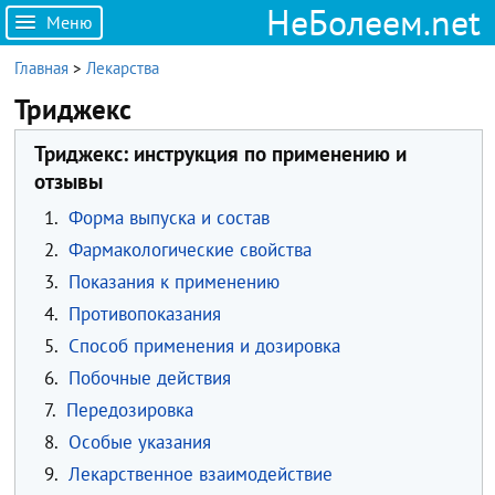
НеБолеем.net
Меню
Главная
>
Лекарства
Триджекс
Триджекс: инструкция по применению и
отзывы
1.
Форма выпуска и состав
2.
Фармакологические свойства
3.
Показания к применению
4.
Противопоказания
5.
Способ применения и дозировка
6.
Побочные действия
7.
Передозировка
8.
Особые указания
9.
Лекарственное взаимодействие