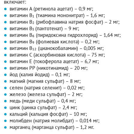
включает:
витамин A (ретинола ацетат) – 0,9 мг;
витамин B
(тиамина мононитрат) – 1,6 мг;
1
витамин B
(рибофлавина натрия фосфат) – 2 мг;
2
витамин B
(пантотенат) – 9 мг;
5
витамин B
(пиридоксина гидрохлорид) – 1,64 мг;
6
витамин B
(фолиевая кислота) – 0,2 мг;
9
витамин B
(цианокобаламин) – 0,005 мг;
12
витамин C (аскорбиновая кислота) – 75 мг;
витамин E (токоферола ацетат) – 6,7 мг;
витамин PP (никотинамид) – 20 мг;
йод (калия йодид) – 0,1 мг;
магний (магния сульфат) – 8 мг;
селен (натрия селенит) – 0,02 мг;
железо (железа сульфат) – 2 мг;
медь (меди сульфат) – 0,4 мг;
цинк (цинка сульфат) – 2,4 мг;
кальций (кальция фосфат) – 10 мг;
молибден (натрия молибдат) – 0,014 мг;
марганец (марганца сульфат) – 1,2 мг.